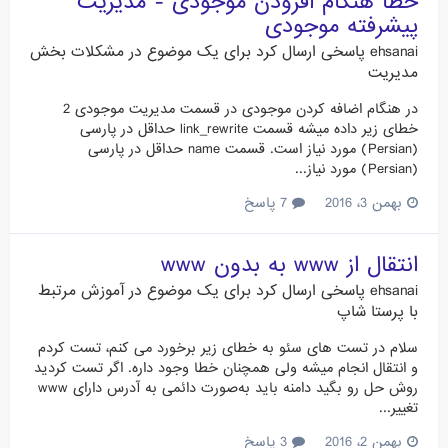
خطا هنگام افزودن موجودی - مدیریت
پیشرفته موجودی
ehsanai
پاسخی ارسال کرد برای یک موضوع در
مشکلات بخش
مدیریت
در هنگام اضافه کردن موجودی در قسمت مدیریت موجودی 2
خطای زیر داده میشه قسمت link_rewrite حداقل در پارسی
(Persian) مورد نیاز است. قسمت name حداقل در پارسی
(Persian) مورد نیاز...
بهمن 3، 2016
7 پاسخ
انتقال از www به بدون www
ehsanai
پاسخی ارسال کرد برای یک موضوع در
آموزش مرتبط
با پرستا شاپ
سلام در تست های سئو به خطای زیر برخورد می کنم، تست کردم
و انتقال انجام میشه ولی همچنان خطا وجود داره. اگر تست کردید
روش حل رو بگید دامنه باید به‌صورت دائمی به آدرس دارای www
تغییر...
بهمن 2، 2016
3 پاسخ