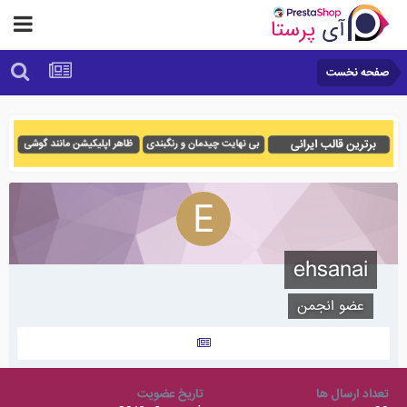
صفحه نخست
ehsanai
عضو انجمن
تعداد ارسال ها
تاریخ عضویت