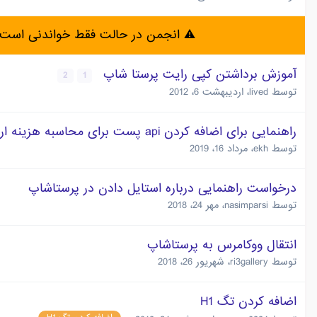
⚠️ انجمن در حالت فقط خواندنی است 
آموزش برداشتن کپی رایت پرستا شاپ
2
1
توسط
lived
،
اردیبهشت 6، 2012
راهنمایی برای اضافه کردن api پست برای محاسبه هزینه ارسال
توسط
ekh
،
مرداد 16، 2019
درخواست راهنمایی درباره استایل دادن در پرستاشاپ
توسط
nasimparsi
،
مهر 24، 2018
انتقال ووکامرس به پرستاشاپ
توسط
ri3gallery
،
شهریور 26، 2018
اضافه کردن تگ H1