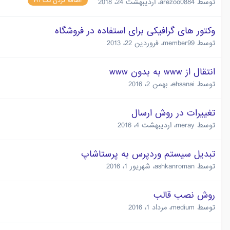
اضافه کردن تگ H1
توسط
arezoo0884
،
اردیبهشت 24، 2018
وکتور های گرافیکی برای استفاده در فروشگاه
توسط
member99
،
فروردین 22، 2013
انتقال از www به بدون www
توسط
ehsanai
،
بهمن 2، 2016
تغییرات در روش ارسال
توسط
meray
،
اردیبهشت 4، 2016
تبدیل سیستم وردپرس به پرستاشاپ
توسط
ashkanroman
،
شهریور 1، 2016
روش نصب قالب
توسط
medium
،
مرداد 1، 2016