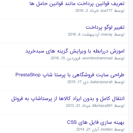
تعریف قوانین پرداخت مانند قوانین حامل ها
توسط
kia777
،
خرداد 3، 2016
تغییر لوگو پرداخت
توسط
meray
،
اردیبهشت 4، 2016
اموزش دررابطه با ویرایش گزینه های سبدخرید
توسط
worldmohammad
،
فروردین 15، 2016
طراحی سایت فروشگاهی با پرستا شاپ PrestaShop
توسط
balavipourali
،
دی 17، 2015
انتقال کامل و بدون ایراد کالاها از پرستاشاپ به فروتل
توسط
Morteza561
،
مرداد 31، 2013
بهینه سازی فایل های CSS
توسط
hidden
،
آبان 21، 2014