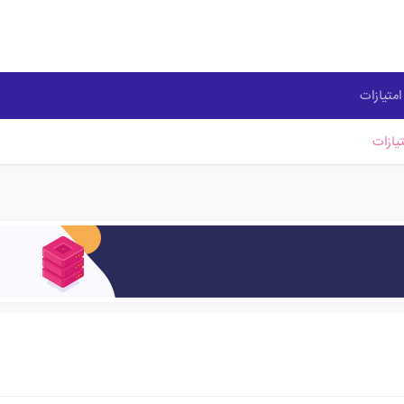
متیازات
یازات