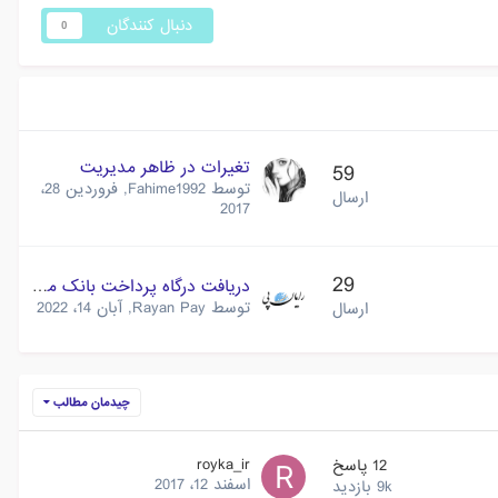
دنبال کنندگان
0
تغیرات در ظاهر مدیریت
59
توسط
Fahime1992
,
فروردین 28،
ارسال
2017
29
دریافت درگاه پرداخت بانک ملت
توسط
Rayan Pay
,
آبان 14، 2022
ارسال
چیدمان مطالب
royka_ir
12
پاسخ
اسفند 12، 2017
9k
بازدید