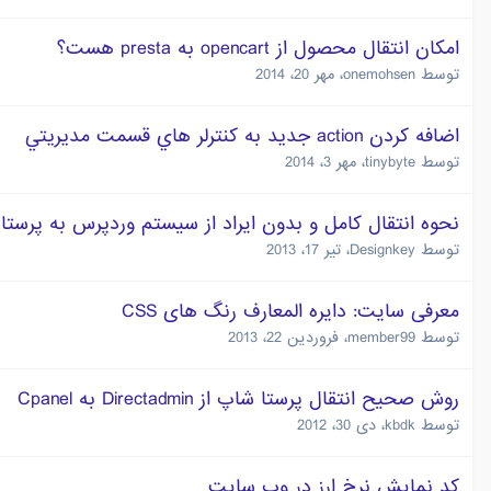
امکان انتقال محصول از opencart به presta هست؟
توسط
onemohsen
،
مهر 20، 2014
اضافه كردن action جديد به كنترلر هاي قسمت مديريتي
توسط
tinybyte
،
مهر 3، 2014
نحوه انتقال کامل و بدون ایراد از سیستم وردپرس به پرست
توسط
Designkey
،
تیر 17، 2013
معرفی سایت: دایره المعارف رنگ های CSS
توسط
member99
،
فروردین 22، 2013
روش صحیح انتقال پرستا شاپ از Directadmin به Cpanel
توسط
kbdk
،
دی 30، 2012
کد نمایش نرخ ارز در وب سایت