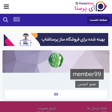
صفحه نخست
member99
عضو انجمن
تعداد ارسال ها
تاریخ عضویت