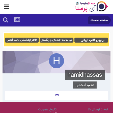
صفحه نخست
hamidhassas
عضو انجمن
تعداد ارسال ها
تاریخ عضویت