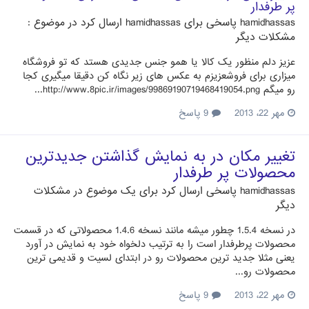
پر طرفدار
hamidhassas
پاسخی برای
hamidhassas
ارسال کرد در موضوع :
مشکلات دیگر
عزیز دلم منظور یک کالا یا همو جنس جدیدی هستد که تو فروشگاه
میزاری برای فروشعزیزم به عکس های زیر نگاه کن دقیقا میگیری کجا
رو میگم http://www.8pic.ir/images/99869190719468419054.png...
مهر 22، 2013
9 پاسخ
تغییر مکان در به نمایش گذاشتن جدیدترین
محصولات پر طرفدار
hamidhassas
پاسخی ارسال کرد برای یک موضوع در
مشکلات
دیگر
در نسخه 1.5.4 چطور میشه مانند نسخه 1.4.6 محصولاتی که در قسمت
محصولات پرطرفدار است را به ترتیب دلخواه خود به نمایش در آورد
یعنی مثلا جدید ترین محصولات رو در ابتدای لسیت و قدیمی ترین
محصولات رو...
مهر 22، 2013
9 پاسخ