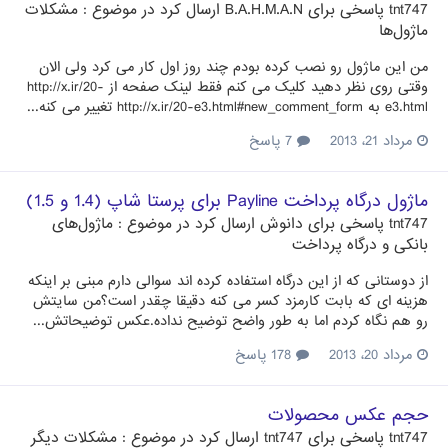
tnt747
پاسخی برای
B.A.H.M.A.N
ارسال کرد در موضوع :
مشکلات
ماژول‌ها
من این ماژول رو نصب کرده بودم چند روز اول کار می کرد ولی الان
وقتی روی نظر دهید کلیک می کنم فقط لینک صفحه از http://x.ir/20-
e3.html به http://x.ir/20-e3.html#new_comment_form تغییر می کنه...
مرداد 21، 2013
7 پاسخ
ماژول درگاه پرداخت Payline برای پرستا شاپ (1.4 و 1.5)
tnt747
پاسخی برای
دانوش
ارسال کرد در موضوع :
ماژول‌های
بانکی و درگاه پرداخت
از دوستانی که از این درگاه استفاده کرده اند سوالی دارم مبنی بر اینکه
هزینه ای که بابت کارمزد کسر می کنه دقیقا چقدر است؟من سایتش
رو هم نگاه کردم اما به طور واضح توضیح نداده.عکس توضیحاتش...
مرداد 20، 2013
178 پاسخ
حجم عکس محصولات
tnt747
پاسخی برای
tnt747
ارسال کرد در موضوع :
مشکلات دیگر