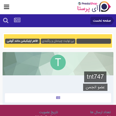
صفحه نخست
tnt747
عضو انجمن
تعداد ارسال ها
تاریخ عضویت