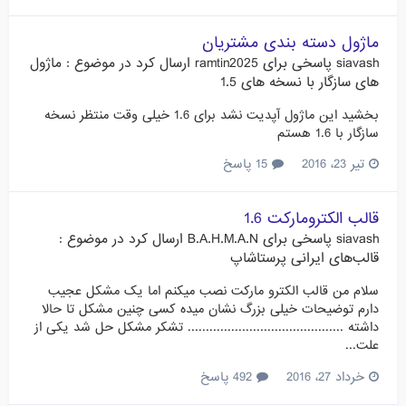
ماژول دسته بندی مشتریان
siavash
پاسخی برای
ramtin2025
ارسال کرد در موضوع :
ماژول
های سازگار با نسخه های 1.5
بخشید این ماژول آپدیت نشد برای 1.6 خیلی وقت منتظر نسخه
سازگار با 1.6 هستم
تیر 23، 2016
15 پاسخ
قالب الکترومارکت 1.6
siavash
پاسخی برای
B.A.H.M.A.N
ارسال کرد در موضوع :
قالب‌های ایرانی پرستاشاپ
سلام من قالب الکترو مارکت نصب میکنم اما یک مشکل عجیب
دارم توضیحات خیلی بزرگ نشان میده کسی چنین مشکل تا حالا
داشته ........................................... تشکر مشکل حل شد یکی از
علت...
خرداد 27، 2016
492 پاسخ