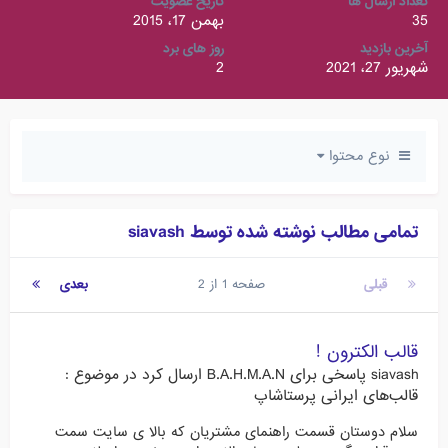
تعداد ارسال ها
تاریخ عضویت
35
بهمن 17، 2015
آخرین بازدید
روز های برد
شهریور 27، 2021
2
نوع محتوا
تمامی مطالب نوشته شده توسط siavash
قبلی
صفحه 1 از 2
بعدی
قالب الکترون !
siavash
پاسخی برای
B.A.H.M.A.N
ارسال کرد در موضوع :
قالب‌های ایرانی پرستاشاپ
سلام دوستان قسمت راهنمای مشتریان که بالا ی سایت سمت