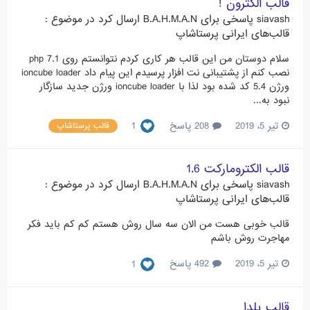
قالب الکترون !
siavash
پاسخی برای
B.A.H.M.A.N
ارسال کرد در موضوع :
قالب‌های ایرانی پرستاشاپ
سلام دوستان من این قالب هر کاری کردم نتوانستم روی php 7.1
نصب کنم از پشتیبانی نت افزار پرسیدم این پیام داد ioncube loader
ورژن 5.4 کد شده بود لذا با ioncube loader ورژن جدید سازگار
نبود به...
تیر 5، 2019
208 پاسخ
1
قالب پرستاشاپ
قالب الکترومارکت 1.6
siavash
پاسخی برای
B.A.H.M.A.N
ارسال کرد در موضوع :
قالب‌های ایرانی پرستاشاپ
قالب خوبی هست من الان سه سال روش هستم کم کم باید فکر
مهاجرت روش باشم
تیر 5، 2019
492 پاسخ
1
قالب یلدا