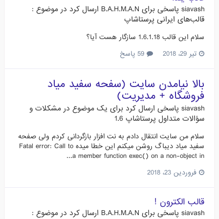
siavash
پاسخی برای
B.A.H.M.A.N
ارسال کرد در موضوع :
قالب‌های ایرانی پرستاشاپ
سلام این قالب 1.6.1.18 سازگار هست آیا؟
تیر 29، 2018
59 پاسخ
بالا نیامدن سایت (سفحه سفید میاد
فروشگاه + مدیریت)
siavash
پاسخی ارسال کرد برای یک موضوع در
مشکلات و
سؤالات متداول پرستاشاپ 1.6
سلام من سایت انتقال دادم به نت افزار بازگردانی کردم ولی صفحه
سفید میاد دیباگ روشن میکنم این خطا میده Fatal error: Call to
a member function exec() on a non-object in...
فروردین 23، 2018
قالب الکترون !
siavash
پاسخی برای
B.A.H.M.A.N
ارسال کرد در موضوع :