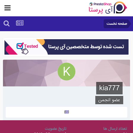
صفحه نخست
kia777
عضو انجمن
تعداد ارسال ها
تاریخ عضویت