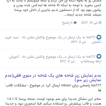
مشکل رو به نحوه دیگه ای حل کردم و اینجا مینویسم تا شاید به درد
کسی بخوره. با توجه به اینکه ID شاخه ها ایندکس شده بودن و
برامون مهم بود که از دستشون ندیم بنابرین از داخل خود پرستا
نمیشد شاخه جدید ایجاد...
تیر 10، 2017
6 پاسخ
kia777
به یک ارسال در یک موضوع واکنش نشان داد :
سبد خرید
تکمیلی
تیر 5، 2017
kia777
به یک ارسال در یک موضوع واکنش نشان داد :
آموزش
ارتقا پرستاشاپ
تیر 5، 2017
عدم نمایش زیر شاخه های یک شاخه در منوی افقی(عدم
نمایش زیر منو)
kia777
پاسخی برای
mitram
ارسال کرد در موضوع :
مشکلات قالب
ها
سلام. این مشکل جدیدا برای منم بوجود اومده. نسخه پرستا 1.6.1.12
هست و قالب پیشفرض رو استفاده میکنم. قبلا اینجوری نبود و جدیدا