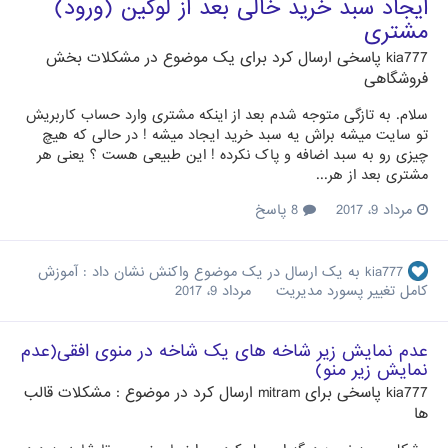
ایجاد سبد خرید خالی بعد از لوگین (ورود)
مشتری
kia777
پاسخی ارسال کرد برای یک موضوع در
مشکلات بخش
فروشگاهی
سلام. به تازگی متوجه شدم بعد از اینکه مشتری وارد حساب کاربریش
تو سایت میشه براش یه سبد خرید ایجاد میشه ! در حالی که هیچ
چیزی رو به سبد اضافه و پاک نکرده ! این طبیعی هست ؟ یعنی هر
مشتری بعد از هر...
مرداد 9، 2017
8 پاسخ
kia777
به یک ارسال در یک موضوع واکنش نشان داد :
آموزش
کامل تغییر پسورد مدیریت
مرداد 9، 2017
عدم نمایش زیر شاخه های یک شاخه در منوی افقی(عدم
نمایش زیر منو)
kia777
پاسخی برای
mitram
ارسال کرد در موضوع :
مشکلات قالب
ها