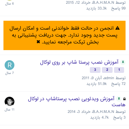
توسط
B.A.H.M.A.N
،
خرداد 12، 2015
99
پاسخ
33.3k
بازدید
⚠️ انجمن در حالت فقط خواندنی است و امکان ارسال
پست جدید وجود ندارد. جهت دریافت پشتیبانی به
بخش تیکت مراجعه نمایید.
✖
آموزش نصب پرستا شاپ بر روی لوکال
3
2
1
توسط
admin
،
آبان 9، 2011
72
پاسخ
51.9k
بازدید
آموزش ویدئویی نصب پرستاشاپ در لوکال
هاست
توسط
B.A.H.M.A.N
،
خرداد 3، 2014
3
پاسخ
4.7k
بازدید