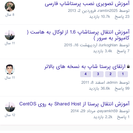
آموزش تصویری نصب پرستاشاپ فارسی
توسط
ramtin2025
،
فروردین 2، 2013
23
پاسخ
10.7k
بازدید
آموزش انتقال پرستاشاپ 1.6 از لوکال به هاست {
کامپوتر به سرور }
توسط
turkoghlan
،
اردیبهشت 16، 2015
7
پاسخ
3.4k
بازدید
ارتقای پرستا شاپ به نسخه های بالاتر
4
3
2
1
توسط
admin
،
اسفند 8، 2011
99
پاسخ
36.6k
بازدید
آموزش انتقال پرستا از Shared Host به روی CentOS
توسط
payamkh59
،
مرداد 29، 2014
1
پاسخ
2.2k
بازدید