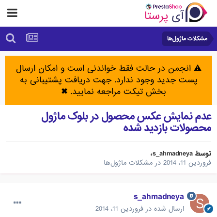
مشکلات ماژول‌ها
⚠️ انجمن در حالت فقط خواندنی است و امکان ارسال
پست جدید وجود ندارد. جهت دریافت پشتیبانی به
بخش تیکت مراجعه نمایید.
✖
عدم نمایش عکس محصول در بلوک ماژول
محصولات بازدید شده
توسط
s_ahmadneya
،
فروردین 11، 2014
در
مشکلات ماژول‌ها
s_ahmadneya
ارسال شده در
فروردین 11، 2014