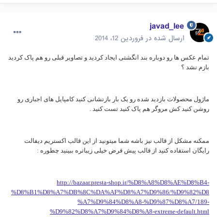
javad_lee
ارسال شده در
فروردین 12، 2014
تمام عکس ها رو دوباره بند انگشتی ایجاد کردید و تصاویر قبلی رو هم پاک کردید
بازم نشد ؟
ماژول محصولات بازدید شده رو یک بار بازنشانی کنید کامپایل های اجباری رو
روشن کنید کش مروگر هم پاک کنید تست کنید .
ممکنه مشکل از قالب نیز باشه شما میتونید از این قالب اکستریم دیفالت
رایگان استفاده کنید از قالب پیش فرض خیلی زیباتره ببینید چطوره :
http://bazaar.presta-shop.ir/%D8%A8%D8%AE%D8%B4-
%D8%B1%D8%A7%DB%8C%DA%AF%D8%A7%D9%86/%D9%82%D8
%A7%D9%84%D8%A8-%D9%87%D8%A7/189-
%D9%82%D8%A7%D9%84%D8%A8-extreme-default.html