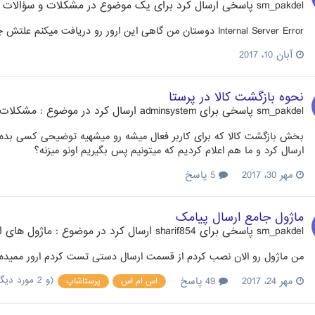
sm_pakdel
پاسخی ارسال کرد برای یک موضوع در
مشکلات و سؤالات مت
Internal Server Error دوستان من گاهی این ارور رو دریافت میکنم علتش چیه؟
آبان 10، 2017
نحوه بازگشت کالا در پرستا
sm_pakdel
پاسخی برای
adminsystem
ارسال کرد در موضوع :
مشکلات 
بخش بازگشت کالا که برای کاربر فعال میشه رو میشهیه توضیحی کسی بده؟ 
ارسال کرد و ما هم اعلام کردیم که میتونیم پس بگیریم اونو میزنه؟
مهر 30، 2017
5 پاسخ
ماژول جامع ارسال پیامک
sm_pakdel
پاسخی برای
sharif854
ارسال کرد در موضوع :
ماژول های ارس
من ماژول رو الان نصب کردم از قسمت ارسال دستی تست کردم ارور ممیده: ignature is wrong
(و 2 مورد دیگر)
مهر 24، 2017
49 پاسخ
اس ام اس
پرستاشاپ