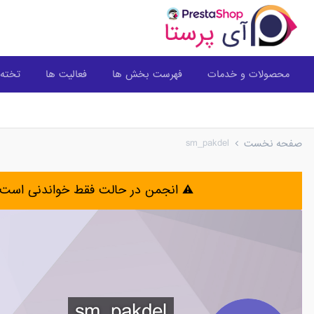
محصولات و خدمات
فهرست بخش ها
فعالیت ها
تخته 
sm_pakdel
صفحه نخست
⚠️ انجمن در حالت فقط خواندنی است 
sm_pakdel