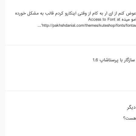
 مجبور شدم عوض کنم از ای ار به کام از وقتی اینکارو کردم قالب به مشکل خورده
درست لود نمیشه فونتا درست نیست . توی کنسول کرو میرم میبینم این پیامو میده Access to Font at
'http://pakhshdanial.com/themes/kuteshop/fonts/fonta
ازگار با پرستاشاپ 1.6
یگر
 هست؟