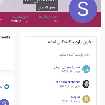
عضو انجمن
تعداد ارسال ها
تاریخ عضویت
آخ
26
دی 15، 2016
آبا
ements
آخرین بازدید کنندگان نمایه
2,801 بازدید کننده نمایه
شماره مجازی تیندر
بهمن 6، 2022
leila farajollahpour
شهریور 2، 2021
avi
Royka
مرداد 5، 2021