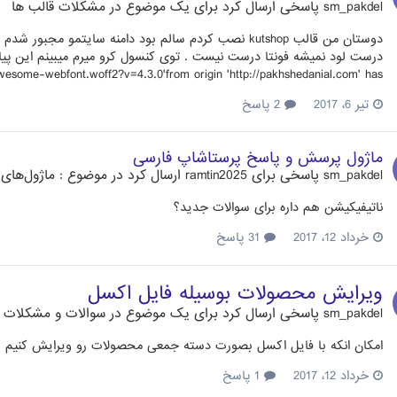
sm_pakdel
پاسخی ارسال کرد برای یک موضوع در
مشکلات قالب ها
دوستان من قالب kutshop نصب کردم سالم بود دامنه سایتمو
wesome-webfont.woff2?v=4.3.0'from origin 'http://pakhshedanial.com' has...
تیر 6، 2017
2 پاسخ
ماژول پرسش و پاسخ پرستاشاپ فارسی
sm_pakdel
پاسخی برای
ramtin2025
ارسال کرد در موضوع :
ماژول‌های س
ناتیفیکیشن هم داره برای سوالات جدید؟
خرداد 12، 2017
31 پاسخ
ویرایش محصولات بوسیله فایل اکسل
sm_pakdel
پاسخی ارسال کرد برای یک موضوع در
سوالات و مشکلات د
امکان انکه با فایل اکسل بصورت دسته جمعی محصولات رو ویرایش کنیم
خرداد 12، 2017
1 پاسخ