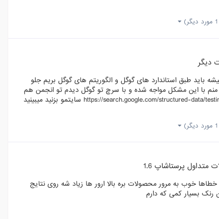
ر)
 دیگر
ه باید طبق استاندارد های گوگل و الگوریتم های گوگل بریم جلو
 منم با این مشکل مواجه شده و با سرچ تو گوگل دیدم تو انجمن هم
یه مطلب در این مورد هست من از قالب دستچین استفاده می کنم https://search.google.com/structured-data/testing-tool سایتمو بزنید میبینید
ر)
 متداول پرستاشاپ 1.6
خطاها خوب به مرور محصولات بره بالا ارور ها زیاد شه روی نتایج
 رنک بسیار کمی که دارم