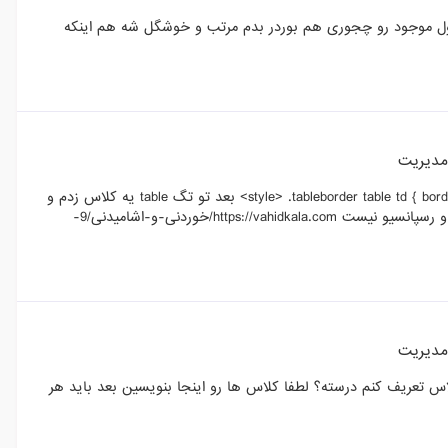
د بکنم الان جدول موجود رو چجوری هم بوردر بدم مرتب و خوشگل شه هم اینکه
دیریت
من تو فایل header.tpl این کد رو تو تگ head زدم <style> .tableborder table td { border: solid 1px; } </style> بعد تو تگ table یه کلاس زدم و
اینو فراخوانی کردم ولی نه بوردر داره و هم اینکه جدول از کادر میزنه بیرون و رسپانسیو نیست https://vahidkala.com/خوردنی-و-اشامیدنی/9-
دیریت
س تعریف کنم درسته؟ لطفا کلاس ها رو اینجا بنویسین بعد باید هر