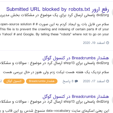
رفع ارور Submitted URL blocked by robots.txt
dvd2org
پاسخی ارسال کرد برای یک موضوع در
مشکلات بخش مدیری
سلام من فایل بات رو ایجاد کردم به 
s file is to prevent the crawling and indexing of certain parts # of your
e Yahoo! # and Google. By telling these "robots" where not to go on your...
اسفند 19، 2020
هشدار Breadcrumbs در کنسول گوگل
dvd2org
پاسخی برای
shop13
ارسال کرد در موضوع :
سوالات و مشکلات
سلام نزدیک یک هفته هست تیکت زدم ولی هنوز در حال بررسی هست
(و 1 مور
اسفند 17، 2020
8 پاسخ
هشدار Breadcrumbs
کنسول گوگل
هشدار Breadcrumbs در کنسول گوگل
dvd2org
پاسخی برای
shop13
ارسال کرد در موضوع :
سوالات و مشکلات
این یعنی اسکیمای سایت data-vocabulary م