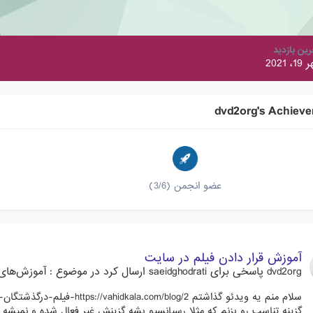
رین بازدید
، 2021
dvd2org's Achiev
عضو انجمن (3/6)
آموزش قرار دادن فیلم در سایت
dvd2org
پاسخی برای
saeidghodrati
ارسال کرد در موضوع :
آموزش‌های 
گزینه تناسب رو بزنم که مثلا رسپانسیو بشه گزینش غیر فعال شده و نمیشه 