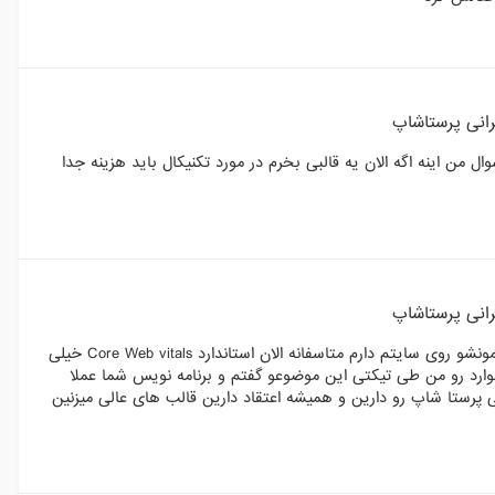
رانی پرستاشاپ
من اینه اگه الان یه قالبی بخرم در مورد تکنیکال باید هزینه جدا
رانی پرستاشاپ
سلام اجازه بدید من یه انتقاد خیلی شدید داشته باشم از قالب های شما نمونشو روی سایتم دارم متاسفانه الان استاندارد Core Web vitals خیلی
ث سرعت روی موبایل قالب های شما اصلا نمیتونه pass کنه موارد رو من طی تیکتی این موضوعو گفتم و برنامه نویس شما عملا
لی پرستا شاپ رو دارین و همیشه اعتقاد دارین قالب های عالی میزنین