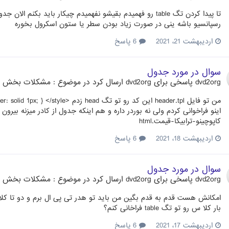
تا پیدا کردن تگ table رو فهمیدم بقیشو نفهمیدم چیکار بای
رسپانسیو باشه ینی در صورت زیاد بودن سطر یا ستون اسکرول بخوره
اردیبهشت 21، 2021
6 پاسخ
سوال در مورد جدول
dvd2org
پاسخی برای
dvd2org
ارسال کرد در موضوع :
مشکلات بخش م
کاپوچینو-ترابیکا-قیمت.html
اردیبهشت 18، 2021
6 پاسخ
سوال در مورد جدول
dvd2org
پاسخی برای
dvd2org
ارسال کرد در موضوع :
مشکلات بخش م
امکانش هست قدم به قدم بگین من باید تو هدر تی پی ال برم و دو تا کلا
بار کلا س رو تو تگ table فراخانی کنم؟
اردیبهشت 17، 2021
6 پاسخ