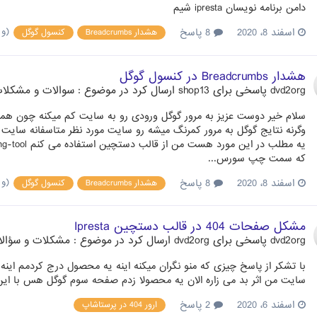
دامن برنامه نویسان ipresta شیم
(و 1 مورد دیگ
اسفند 8، 2020
8 پاسخ
هشدار Breadcrumbs
کنسول گوگل
هشدار Breadcrumbs در کنسول گوگل
dvd2org
پاسخی برای
shop13
ارسال کرد در موضوع :
سوالات و مشکلات
سلام خیر دوست عزیز به مرور گوگل ورودی رو به سایت کم میکنه چون همیش
وگرنه نتایج گوگل به مرور کمرنگ میشه رو سایت مورد نظر متاسفانه سایت
که سمت چپ سورس...
(و 1 مورد دیگ
اسفند 8، 2020
8 پاسخ
هشدار Breadcrumbs
کنسول گوگل
مشکل صفحات 404 در قالب دستچین Ipresta
dvd2org
پاسخی برای
dvd2org
ارسال کرد در موضوع :
مشکلات و سؤالات
با تشکر از پاسخ چیزی که منو نگران میکنه اینه یه محصول درج کردمم اینه 
سایت من اثر بد می زاره الان یه محصولا زدم صفحه سوم گوگل هس با این
اسفند 6، 2020
2 پاسخ
ارور 404 در پرستاشاپ