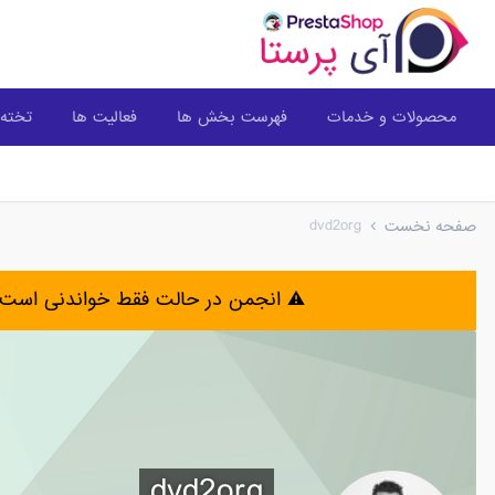
محصولات و خدمات
فهرست بخش ها
فعالیت ها
تخته 
dvd2org
صفحه نخست
⚠️ انجمن در حالت فقط خواندنی است 
dvd2org