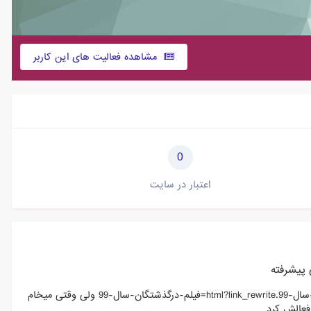
مشاهده فعالیت های این کاربر
0
اعتبار در سایت
پیشرفته
سلام منم یه ویدئو گذاشتم https://vahidkala.com/blog/2-فیلم-درگذشتگان-سال-99.html?link_rewrite=فیلم-درگذشتگان-سال-99 ولی وقتی میخام
فعالش کرد