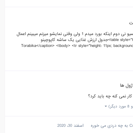
ت
سلام من میخام تو ادیتور جدول بکشم ولی مشکلاتی دارم اول اینکه رسپانسیو نی دوم اینکه بورد میدم 1 ولی وقتی نمایشو میزنم میبینم اعمال
نشده این کد جدول منه <table style="height: 47px; width: 100%;" border="1"><caption>جدول ارزش غذایی یک ساشه کاپوچینو
Torabika</caption> <tbody> <tr style="height: 11px; background-
ول ها
ر نمی کنه چه باید کرد؟
مورد دیگر)
اسفند 30، 2020