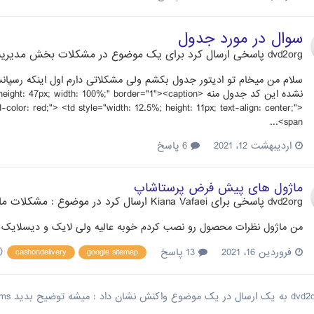
سوال در مورد جدول
dvd2org
پاسخی ارسال کرد برای یک موضوع در
مشکلات بخش مدیری
color: red;"> <td style="width: 12.5%; height: 11px; text-align: center;">
<span...
اردیبهشت 12، 2021
6 پاسخ
ماژول های پیش فرض پرستاشاپ
dvd2org
پاسخی برای
Kiana Vafaei
ارسال کرد در موضوع :
مشکلات ماژ
من ماژول نظرات محصول رو نصب کردم خوبه عالیه ولی لایک و دیسلایک کا
(و 8 
فروردین 16، 2021
13 پاسخ
cashondelivery
google sitemap
dvd2
به یک ارسال در یک موضوع واکنش نشان داد :
میشه توضیح بدید Cms به چه دردی می خوره