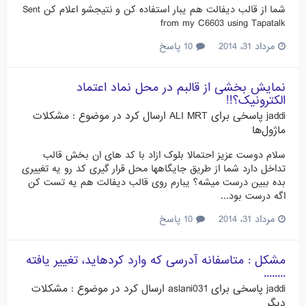
شما از قالب دیفالت هم یبار استفاده کن و نتیجشو اعلام کن Sent
from my C6603 using Tapatalk
مرداد 31، 2014
10 پاسخ
نمایش بخشی از قالبم در محل نماد اعتماد
الکترونیک؟!!
jaddi
پاسخی برای
ALI MRT
ارسال کرد در موضوع :
مشکلات
ماژول‌ها
سلام دوست عزیز احتمالا بلوک ازاد با کد های ان بخش قالب
تداخل دارد شما از طریق جایگاهها محل قرار گیری کد رو یه تغییری
بده ببین درست میشه؟ یبارم روی قالب دیفالت هم یه تست کن
اگه درست بود...
مرداد 31، 2014
10 پاسخ
مشكل : متاسفانه آدرسی که وارد کرده‏‏‏‏‏اید، تغییر یافته
........
jaddi
پاسخی برای
aslani031
ارسال کرد در موضوع :
مشکلات
دیگر