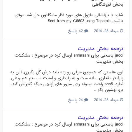
بخش فروشگاهی
شاید با بازنشانی ماژول های مورد نظر مشکلتون حل شه. موفق
باشید. Sent from my C6603 using Tapatalk
مرداد 28، 2014
42 پاسخ
ترجمه بخش مدیریت
jaddi
پاسخی برای
snhasani
ارسال کرد در موضوع :
مشکلات
بخش مدیریت
اون هاستی که همچین حرفی رو زده باید درش گِل بگیری. این یه
پارامتر مقداری ساده ست و به پایداری و امنیت سیستم هم ربطی
نداره. php5 راحت میتونه روی سرور های آپاچی دیگه کنترلش کنه.
برو بهشون بگو...
مرداد 28، 2014
24 پاسخ
ترجمه بخش مدیریت
jaddi
پاسخی برای
snhasani
ارسال کرد در موضوع :
مشکلات
بخش مدیریت