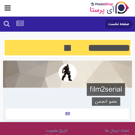
صفحه نخست
film2serial
عضو انجمن
تعداد ارسال ها
تاریخ عضویت