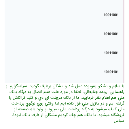
10011001
10101001
10111001
10101101
با سلام و تشكر، بفرموده عمل شد و مشكل برطرف گرديد. سپاسگزارم از
راهنمايي ارزنده جنابعالي. لطفا در مورد علت عدم اتصال به درگاه بانك
ملي هم اعلام نظر فرماييد. ما از بانك مرچنت اي دي و كليد تراكنش را
گرفته ايم و در ماژول ملي قرار داده ايم اما وقتي روي لوگوي پرداخت
ملي كليك ميشود به درگاه پرداخت ملي نميرود و وارد يك صفحه از
فروشگاه ميشود. با بانك هم چك كرديم مشكلي از طرف بانك نبود!.
سپاس