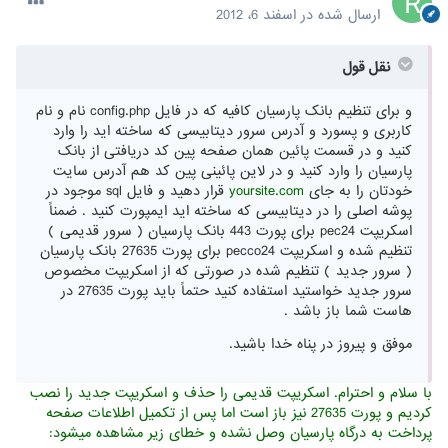
ارسال شده در
اسفند 6، 2012
نقل قول
و برای تنظیم بانک پارسیان کافیه که در فایل config.php نام و نام
کاربری و پسورد و آدرس سرور دیتابیسی که ساخته اید را وارد
کنید و در قسمت پائین همان صفحه پین کد دریافتی از بانک
پارسیان را وارد کنید و در لاین پائینی پین کد هم آدرس سایت
خودتان را به جای
yoursite.com
قرار دهید و فایل sql موجود در
پوشه اصلی را در دیتابیسی که ساخته اید ایمپورت کنید . ضمناً
اسکریپت pec24 برای پورت 443 بانک پارسیان ( سرور قدیمی )
تنظیم شده و اسکریپت pecco24 برای پورت 27635 بانک پارسیان
( سرور جدید ) تنظیم شده در صورتی که از اسکریپت مخصوص
سرور جدید خواستید استفاده کنید حتماً باید پورت 27635 در
هاست شما باز باشد .
موفق و پیروز در پناه خدا باشید.
با سلام و احترام. اسکریپت قدیمی را حذف و اسکریپت جدید را نصب
کردیم و پورت 27635 نیز باز است اما پس از تکمیل اطلاعات صفحه
پرداخت به درگاه پارسیان وصل نشده و خطای زیر مشاهده میشود: