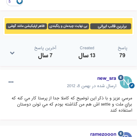
5
پاسخ
Created
آخرین پاسخ
79
13 سال
7 سال
new_sra
ارسال شده در
بهمن 8، 2012
مرسي عزيز و با ذكر اين توضيح كه كاملا جدا از پرستا كار مي كنه كه
براي ملت و settle اش هم من گذاشته بودم كه مي تونن دوستان
استفاده كنند
ramezooon