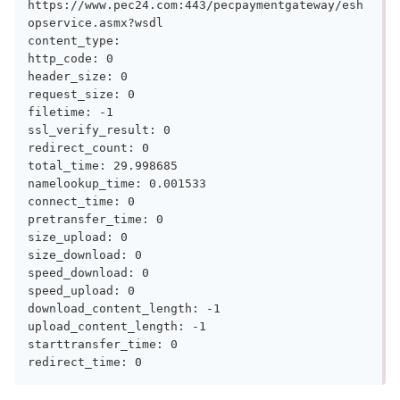
https://www.pec24.com:443/pecpaymentgateway/esh
opservice.asmx?wsdl

content_type: 

http_code: 0

header_size: 0

request_size: 0

filetime: -1

ssl_verify_result: 0

redirect_count: 0

total_time: 29.998685

namelookup_time: 0.001533

connect_time: 0

pretransfer_time: 0

size_upload: 0

size_download: 0

speed_download: 0

speed_upload: 0

download_content_length: -1

upload_content_length: -1

starttransfer_time: 0

redirect_time: 0