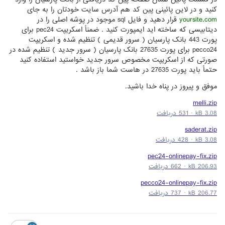
کنید و در لاین پائینی پین کد هم آدرس سایت خودتان را به جای
yoursite.com
قرار دهید و فایل sql موجود در پوشه اصلی را در
دیتابیسی که ساخته اید ایمپورت کنید . ضمناً اسکریپت pec24 برای
پورت 443 بانک پارسیان ( سرور قدیمی ) تنظیم شده و اسکریپت
pecco24 برای پورت 27635 بانک پارسیان ( سرور جدید ) تنظیم شده در
صورتی که از اسکریپت مخصوص سرور جدید خواستید استفاده کنید
حتماً باید پورت 27635 در هاست شما باز باشد .
موفق و پیروز در پناه خدا باشید.
melli.zip
3.08 kB
·
531 دریافت
saderat.zip
3.08 kB
·
428 دریافت
pec24-onlinepay-fix.zip
206.93 kB
·
662 دریافت
pecco24-onlinepay-fix.zip
206.77 kB
·
737 دریافت