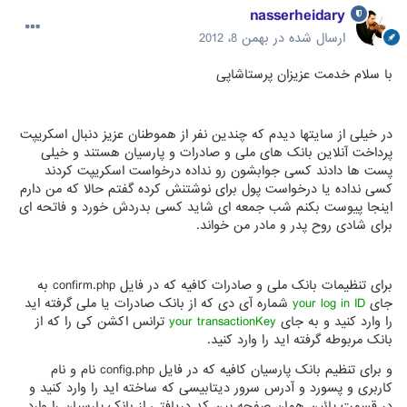
nasserheidary
ارسال شده در
بهمن 8، 2012
با سلام خدمت عزیزان پرستاشاپی
در خیلی از سایتها دیدم که چندین نفر از هموطنان عزیز دنبال اسکریپت
پرداخت آنلاین بانک های ملی و صادرات و پارسیان هستند و خیلی
پست ها دادند کسی جوابشون رو نداده درخواست اسکریپت کردند
کسی نداده یا درخواست پول برای نوشتنش کرده گفتم حالا که من دارم
اینجا پیوست بکنم شب جمعه ای شاید کسی بدردش خورد و فاتحه ای
برای شادی روح پدر و مادر من خواند.
برای تنظیمات بانک ملی و صادرات کافیه که در فایل confirm.php به
جای
your log in ID
شماره آی دی که از بانک صادرات یا ملی گرفته اید
را وارد کنید و به جای
your transactionKey
ترانس اکشن کی را که از
بانک مربوطه گرفته اید را وارد کنید.
و برای تنظیم بانک پارسیان کافیه که در فایل config.php نام و نام
کاربری و پسورد و آدرس سرور دیتابیسی که ساخته اید را وارد کنید و
در قسمت پائین همان صفحه پین کد دریافتی از بانک پارسیان را وارد