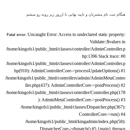
هنگام ثبت نام مشتریان و تایید نهایی با اررور زیر روبه رو میشم
: Uncaught Error: Access to undeclared static property:
Fatal error
Validate::$values in
/home/kingofs1/public_html/classes/controller/AdminController.p
hp:1396 Stack trace: #0
/home/kingofs1/public_html/classes/controller/AdminController.p
hp(910): AdminControllerCore->processUpdateOptions() #1
/home/kingofs1/public_html/controllers/admin/AdminMetaContro
ller.php(437): AdminControllerCore->postProcess() #2
/home/kingofs1/public_html/classes/controller/Controller.php(178
): AdminMetaControllerCore->postProcess() #3
/home/kingofs1/public_html/classes/Dispatcher.php(367):
ControllerCore->run() #4
/home/kingofs1/public_html/kingadmin/index.php(58):
DispatcherCore->dispatch() #5 {main} thrown