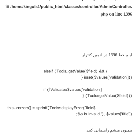
in
/home/kingofs1/public_html/classes/controller/AdminController.
on line
php
1396
اینم خط 1396 در ادمین کنترلر
} elseif (Tools::getValue($field) &&
isset($values['validation'])) {
if (!Validate::$values['validation']
(Tools::getValue($field))) {
$this->errors[] = sprintf(Tools::displayError('field
%s is invalid.'), $values['title']);
ممنون میشم راهنمایی کنید