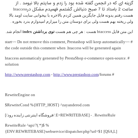
گزینه ای که در انجمن گفته شده بود را زدم و سایتم بالا نیومد . از
ساعت 2 بامداد تا 7 صبح دنبالش گشتمم فهمیدم مشکل در
htaccess
هست رفتم یدونه فایل جایگزین همین کردم بالاخره با بیخوابی سایت اومد بالا
ولی ریخته بهم هست ولی برای دوستان متن را میزارم امیدوارم بدرد بخوره .
این متن فایل
htaccess هست : هر چی هم هست
توی برداشتن index
انجام شد.
# ~~start~~ Do not remove this comment, Prestashop will keep automatically
the code outside this comment when .htaccess will be generated again
# .htaccess automaticaly generated by PrestaShop e-commerce open-source
solution
http://www.prestashop.com
-
http://www.prestashop.com
/forums
#
RewriteEngine on
RewriteCond %{HTTP_HOST} ^zayanderod.com$
RewriteRule . - [E=REWRITEBASE:/فروشگاه اینترنتی زاینده رود/]
RewriteRule ^api/?(.*)$ %
{ENV:REWRITEBASE}webservice/dispatcher.php?url=$1 [QSA,L]