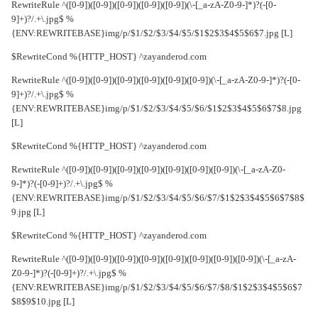
RewriteRule ^([0-9])([0-9])([0-9])([0-9])([0-9])(\-[_a-zA-Z0-9-]*)?(-[0-
9]+)?/.+\.jpg$ %
{ENV:REWRITEBASE}img/p/$1/$2/$3/$4/$5/$1$2$3$4$5$6$7.jpg [L]
RewriteCond %{HTTP_HOST} ^zayanderod.com$
RewriteRule ^([0-9])([0-9])([0-9])([0-9])([0-9])([0-9])(\-[_a-zA-Z0-9-]*)?(-[0-
9]+)?/.+\.jpg$ %
{ENV:REWRITEBASE}img/p/$1/$2/$3/$4/$5/$6/$1$2$3$4$5$6$7$8.jpg
[L]
RewriteCond %{HTTP_HOST} ^zayanderod.com$
RewriteRule ^([0-9])([0-9])([0-9])([0-9])([0-9])([0-9])([0-9])(\-[_a-zA-Z0-
9-]*)?(-[0-9]+)?/.+\.jpg$ %
{ENV:REWRITEBASE}img/p/$1/$2/$3/$4/$5/$6/$7/$1$2$3$4$5$6$7$8$
9.jpg [L]
RewriteCond %{HTTP_HOST} ^zayanderod.com$
RewriteRule ^([0-9])([0-9])([0-9])([0-9])([0-9])([0-9])([0-9])([0-9])(\-[_a-zA-
Z0-9-]*)?(-[0-9]+)?/.+\.jpg$ %
{ENV:REWRITEBASE}img/p/$1/$2/$3/$4/$5/$6/$7/$8/$1$2$3$4$5$6$7
$8$9$10.jpg [L]