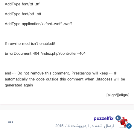
AddType font/ttf .ttf
AddType font/otf .otf
AddType application/x-font-woff .woff
#If rewrite mod isn't enabled
ErrorDocument 404 /index.php?controller=404
# ~~end~~ Do not remove this comment, Prestashop will keep
automatically the code outside this comment when .htaccess will be
generated again
[/align][/align]
puzzelfix
ارسال شده در
اردیبهشت 14، 2015