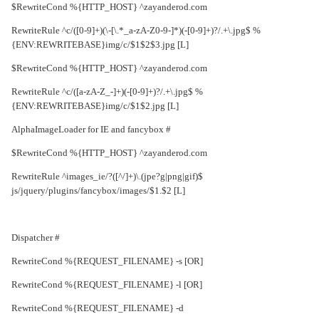
RewriteCond %{HTTP_HOST} ^zayanderod.com$
RewriteRule ^c/([0-9]+)(\-[\.*_a-zA-Z0-9-]*)(-[0-9]+)?/.+\.jpg$ %
{ENV:REWRITEBASE}img/c/$1$2$3.jpg [L]
RewriteCond %{HTTP_HOST} ^zayanderod.com$
RewriteRule ^c/([a-zA-Z_-]+)(-[0-9]+)?/.+\.jpg$ %
{ENV:REWRITEBASE}img/c/$1$2.jpg [L]
# AlphaImageLoader for IE and fancybox
RewriteCond %{HTTP_HOST} ^zayanderod.com$
RewriteRule ^images_ie/?([^/]+)\.(jpe?g|png|gif)$
js/jquery/plugins/fancybox/images/$1.$2 [L]
# Dispatcher
RewriteCond %{REQUEST_FILENAME} -s [OR]
RewriteCond %{REQUEST_FILENAME} -l [OR]
RewriteCond %{REQUEST_FILENAME} -d