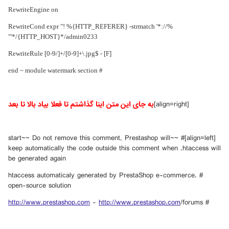
RewriteEngine on
RewriteCond expr "! %{HTTP_REFERER} -strmatch '*://%
{HTTP_HOST}*/admin0233/*'"
RewriteRule [0-9/]+/[0-9]+\.jpg$ - [F]
# end ~ module watermark section
[align=right]
به جای این متن اینا گذاشتم تا فعلا بیاد بالا تا بعد
# ~~start~~ Do not remove this comment, Prestashop will
[align=left]
keep automatically the code outside this comment when .htaccess will
be generated again
# .htaccess automaticaly generated by PrestaShop e-commerce
open-source solution
http://www.prestashop.com
-
http://www.prestashop.com
/forums
#