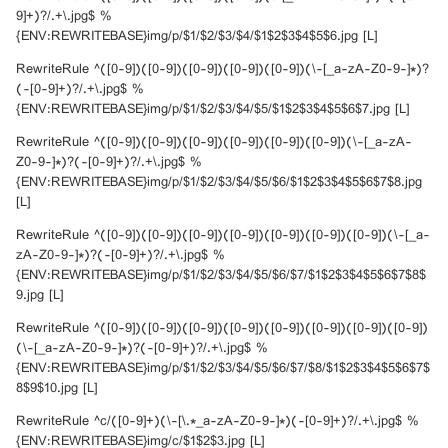
9]+)?/.+\.jpg$ %
{ENV:REWRITEBASE}img/p/$1/$2/$3/$4/$1$2$3$4$5$6.jpg [L]
RewriteRule ^([0-9])([0-9])([0-9])([0-9])([0-9])(\-[_a-zA-Z0-9-]*)?
(-[0-9]+)?/.+\.jpg$ %
{ENV:REWRITEBASE}img/p/$1/$2/$3/$4/$5/$1$2$3$4$5$6$7.jpg [L]
RewriteRule ^([0-9])([0-9])([0-9])([0-9])([0-9])([0-9])(\-[_a-zA-
Z0-9-]*)?(-[0-9]+)?/.+\.jpg$ %
{ENV:REWRITEBASE}img/p/$1/$2/$3/$4/$5/$6/$1$2$3$4$5$6$7$8.jpg
[L]
RewriteRule ^([0-9])([0-9])([0-9])([0-9])([0-9])([0-9])([0-9])(\-[_a-
zA-Z0-9-]*)?(-[0-9]+)?/.+\.jpg$ %
{ENV:REWRITEBASE}img/p/$1/$2/$3/$4/$5/$6/$7/$1$2$3$4$5$6$7$8$
9.jpg [L]
RewriteRule ^([0-9])([0-9])([0-9])([0-9])([0-9])([0-9])([0-9])([0-9])
(\-[_a-zA-Z0-9-]*)?(-[0-9]+)?/.+\.jpg$ %
{ENV:REWRITEBASE}img/p/$1/$2/$3/$4/$5/$6/$7/$8/$1$2$3$4$5$6$7$
8$9$10.jpg [L]
RewriteRule ^c/([0-9]+)(\-[\.*_a-zA-Z0-9-]*)(-[0-9]+)?/.+\.jpg$ %
{ENV:REWRITEBASE}img/c/$1$2$3.jpg [L]