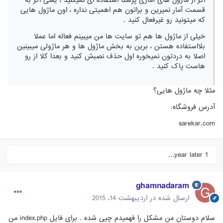
اگر از ماژول های آماری پرستا استفاده ای نمیکنید ، یعنی اگر به
قسمت آمار نمیرین و براتون هم اهمیتی نداره ، اون ماژول هایی
که میتونید رو غیرفعال کنید .
خیلی از ماژول ها هم تو سایت ها من میبینم فعاله اما عملا
بلااستفاده هستن ، برین به بخش ماژول ها و هر ماژولی میبینین
اصلا به دردتون نمیخوره اول حذف نصبش کنید و بعدا کلا از رو
هاست پاک کنید .
مثلا چه ماژول هایی؟
آدرس فروشگاه:
sarekar.com
1 year later...
ghamnadaram
ارسال شده در
اردیبهشت 14، 2015
سلام دوستان من مشکل را فهمیدم چیی شده . برای فایل index.php من