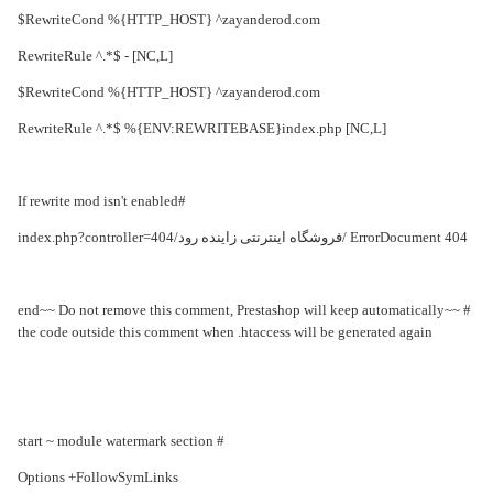
RewriteCond %{HTTP_HOST} ^zayanderod.com$
RewriteRule ^.*$ - [NC,L]
RewriteCond %{HTTP_HOST} ^zayanderod.com$
RewriteRule ^.*$ %{ENV:REWRITEBASE}index.php [NC,L]
#If rewrite mod isn't enabled
ErrorDocument 404 /فروشگاه اینترنتی زاینده رود/index.php?controller=404
# ~~end~~ Do not remove this comment, Prestashop will keep automatically
the code outside this comment when .htaccess will be generated again
# start ~ module watermark section
Options +FollowSymLinks