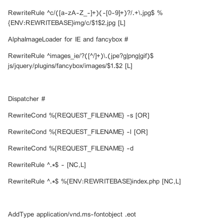
RewriteRule ^c/([a-zA-Z_-]+)(-[0-9]+)?/.+\.jpg$ %
{ENV:REWRITEBASE}img/c/$1$2.jpg [L]
# AlphaImageLoader for IE and fancybox
RewriteRule ^images_ie/?([^/]+)\.(jpe?g|png|gif)$
js/jquery/plugins/fancybox/images/$1.$2 [L]
# Dispatcher
RewriteCond %{REQUEST_FILENAME} -s [OR]
RewriteCond %{REQUEST_FILENAME} -l [OR]
RewriteCond %{REQUEST_FILENAME} -d
RewriteRule ^.*$ - [NC,L]
RewriteRule ^.*$ %{ENV:REWRITEBASE}index.php [NC,L]
AddType application/vnd.ms-fontobject .eot