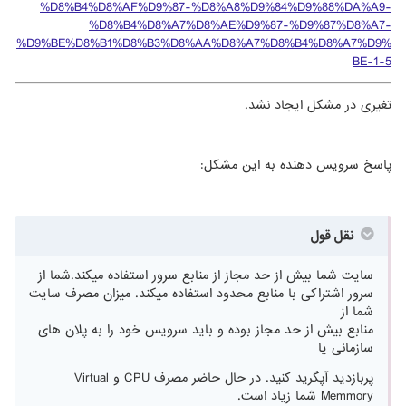
%D8%B4%D8%AF%D9%87-%D8%A8%D9%84%D9%88%DA%A9-
%D8%B4%D8%A7%D8%AE%D9%87-%D9%87%D8%A7-
%D9%BE%D8%B1%D8%B3%D8%AA%D8%A7%D8%B4%D8%A7%D9%
BE-1-5
تغیری در مشکل ایجاد نشد.
پاسخ سرویس دهنده به این مشکل:
نقل قول
سایت شما بیش از حد مجاز از منابع سرور استفاده میکند.شما از
سرور اشتراکی با منابع محدود استفاده میکند. میزان مصرف سایت
شما از
منابع بیش از حد مجاز بوده و باید سرویس خود را به پلان های
سازمانی یا
پربازدید آپگرید کنید. در حال حاضر مصرف CPU و Virtual
Memmory شما زیاد است.