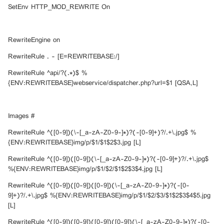
SetEnv HTTP_MOD_REWRITE On
RewriteEngine on
RewriteRule . - [E=REWRITEBASE:/]
RewriteRule ^api/?(.*)$ %
{ENV:REWRITEBASE}webservice/dispatcher.php?url=$1 [QSA,L]
# Images
RewriteRule ^([0-9])(\-[_a-zA-Z0-9-]*)?(-[0-9]+)?/.+\.jpg$ %
{ENV:REWRITEBASE}img/p/$1/$1$2$3.jpg [L]
RewriteRule ^([0-9])([0-9])(\-[_a-zA-Z0-9-]*)?(-[0-9]+)?/.+\.jpg$
%{ENV:REWRITEBASE}img/p/$1/$2/$1$2$3$4.jpg [L]
RewriteRule ^([0-9])([0-9])([0-9])(\-[_a-zA-Z0-9-]*)?(-[0-
9]+)?/.+\.jpg$ %{ENV:REWRITEBASE}img/p/$1/$2/$3/$1$2$3$4$5.jpg
[L]
RewriteRule ^([0-9])([0-9])([0-9])([0-9])(\-[_a-zA-Z0-9-]*)?(-[0-