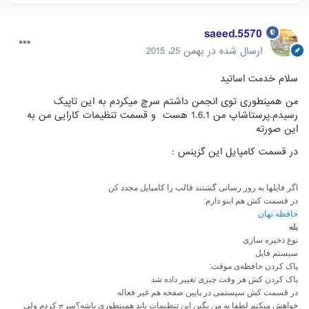
saeed.5570
ارسال شده در
بهمن 25، 2015
سلام خدمت اساتید
من همینطوری توی انجمن داشتم سرچ میکردم به این تاپیک
رسیدم.پرستاشاپ من 1.6.1 هست و قسمت تنظیمات کارایی من به
این صورته
در قسمت کامپایل این گزینس :
اگر فایل‎ها به روز رسانی گشتند قالب را کامپایل مجدد کن
در قسمت کش هم اینو دارم:
حافظه نهان
بله
نوع ذخیره سازی
سیستم فایل
پاک کردن حافظه‌ی موقت:
پاک کردن کش هر وقت چیزی تغییر داده شد
در قسمت کش سیستمی در پایین صفحه هم غیر فعاله
خواهش میکنم لطفا به من بگین این تنظیمات باید همینطوری باشه؟سرچ کردم ولی