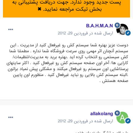
پست جدید وجود ندارد. جهت دریافت پشتیبانی به
بخش تیکت مراجعه نمایید.
✖
B.A.H.M.A.N
ارسال شده در
فروردین 29، 2012
دوست عزیز بهتره شما سیستم کش رو غیرفعال کنید از مدیریت . این
سیستم آنچنان اثر مهمی روی سرعت فروشگاه شما نداره . مطمئنا شما
کش سیستمی رو انتخاب کرده اید .بهتره برید به مدیریت/تنظیمات/
کارایی ها/ آخر اون صفحه سیستم کش رو غیرفعال کنید . اکثر سایتهای
پرستاشاپی اون سیستم رو غیرفعال میکنند و مشکلی پیش نمیاد براتون
.البته سیستم کش بالایی رو نباید غیرفعال کنید . منظورم اون پایین
صفحه هستش .
allakolang
ارسال شده در
فروردین 29، 2012
با سلام و تشکر بابت پاسختون