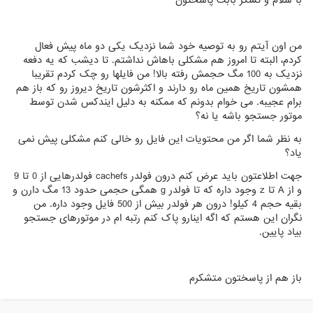
من اون آیتم رو به توصیه خود شما نزدیک یکی دو ماه پیش فعال
کردم، البته تا امروز هم مشکلی باهاش نداشتم. تا دیشب که یه دفعه
نزدیک به 100 مگ حجمش رفته بالا! من فایلها رو چک کردم تقریبا
همشون تاریخ همین ماه رو دارند و اکثرشون تاریخ دیروز رو که باز هم
برام عجیبه. می خوام بدونم که ممکنه به دلیل ایندکس شدن توسط
موتور جستجو باشه یا نه؟
به نظر شما اگر من محتویات این فایل رو خالی کنم مشکلی پیش نمی
یاد؟
جهت اطلاعتون باید عرض کنم درون فولدر cachefs فولدرهایی از 0 تا 9
و از A تا z وجود داره که تا فولدر g همگی حجمی حدود 13 مگ دارن و
بقیه حجم 4 کیلو! درون هر فولدر بیش از 500 فایل وجود داره. من
نگران این هستم که اگه اینارو پاک کنم رتبه ام در موتورهای جستجو
بیاد پایین.
باز هم از پاسختون متشکرم