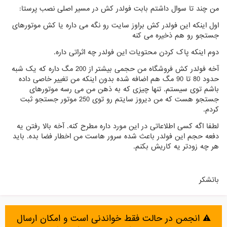
من چند تا سوال داشتم بابت فولدر کش در مسیر اصلی نصب پرستا:
اول اینکه این فولدر کش براوز سایت رو نگه می داره یا کش موتورهای
جستجو رو هم ذخیره می کنه
دوم اینکه پاک کردن محتویات این فولدر چه اثراتی داره.
آخه فولدر کش فروشگاه من حجمی بیشتر از 200 مگ داره که یک شبه
حدود 80 تا 90 مگ هم اضافه شده بدون اینکه من تغییر خاصی داده
باشم توی سیستم. تنها چیزی که به ذهن من می رسه موتورهای
جستجو هست که من دیروز سایتم رو توی 250 موتور جستجو ثبت
کردم.
لطفا اگه کسی اطلاعاتی در این مورد داره مطرح کنه. آخه بالا رفتن یه
دفعه حجم این فولدر باعث شده سرور هاست من اخطار فضا بده. باید
هر چه زودتر یه کاریش بکنم.
باتشکر
⚠️ انجمن در حالت فقط خواندنی است و امکان ارسال