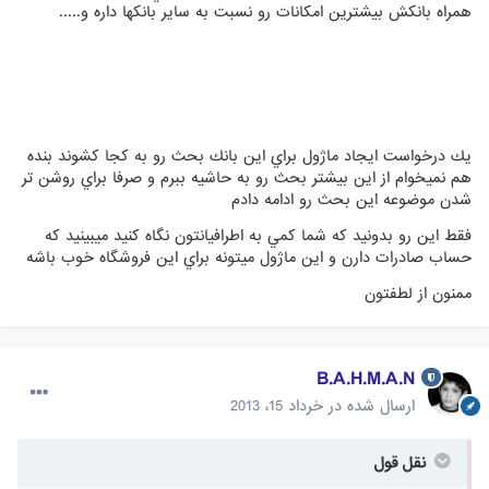
همراه بانكش بيشترين امكانات رو نسبت به ساير بانكها داره و.....
يك درخواست ايجاد ماژول براي اين بانك بحث رو به كجا كشوند بنده
هم نميخوام از اين بيشتر بحث رو به حاشيه ببرم و صرفا براي روشن تر
شدن موضوعه اين بحث رو ادامه دادم
فقط اين رو بدونيد كه شما كمي به اطرافيانتون نگاه كنيد ميبينيد كه
حساب صادرات دارن و اين ماژول ميتونه براي اين فروشگاه خوب باشه
ممنون از لطفتون
B.A.H.M.A.N
ارسال شده در
خرداد 15، 2013
نقل قول