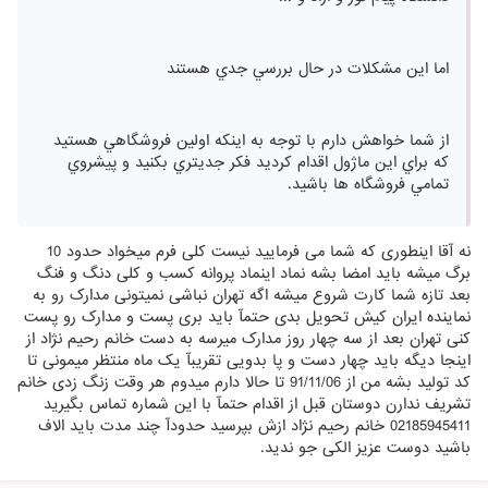
اما اين مشكلات در حال بررسي جدي هستند
از شما خواهش دارم با توجه به اينكه اولين فروشگاهي هستيد
كه براي اين ماژول اقدام كرديد فكر جديتري بكنيد و پيشروي
تمامي فروشگاه ها باشيد.
نه آقا اینطوری که شما می فرمایید نیست کلی فرم میخواد حدود 10
برگ میشه باید امضا بشه نماد اینماد پروانه کسب و کلی دنگ و فنگ
بعد تازه شما کارت شروع میشه اگه تهران نباشی نمیتونی مدارک رو به
نماینده ایران کیش تحویل بدی حتمآ باید بری پست و مدارک رو پست
کنی تهران بعد از سه چهار روز مدارک میرسه به دست خانم رحیم نژاد از
اینجا دیگه باید چهار دست و پا بدویی تقریبآ یک ماه منتظر میمونی تا
کد تولید بشه من از 91/11/06 تا حالا دارم میدوم هر وقت زنگ زدی خانم
تشریف ندارن دوستان قبل از اقدام حتمآ با این شماره تماس بگیرید
02185945411 خانم رحیم نژاد ازش بپرسید حدودآ چند مدت باید الاف
باشید دوست عزیز الکی جو ندید.