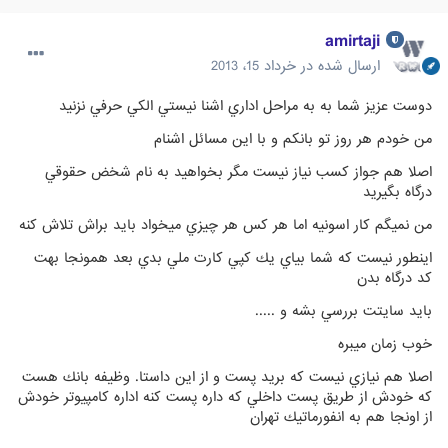
amirtaji
ارسال شده در
خرداد 15، 2013
دوست عزيز شما به به مراحل اداري اشنا نيستي الكي حرفي نزنيد
من خودم هر روز تو بانكم و با اين مسائل اشنام
اصلا هم جواز كسب نياز نيست مگر بخواهيد به نام شخض حقوقي
درگاه بگيريد
من نميگم كار اسونيه اما هر كس هر چيزي ميخواد بايد براش تلاش كنه
اينطور نيست كه شما بياي يك كپي كارت ملي بدي بعد همونجا بهت
كد درگاه بدن
بايد سايتت بررسي بشه و .....
خوب زمان ميبره
اصلا هم نيازي نيست كه بريد پست و از اين داستا. وظيفه بانك هست
كه خودش از طريق پست داخلي كه داره پست كنه اداره كامپيوتر خودش
از اونجا هم به انفورماتيك تهران