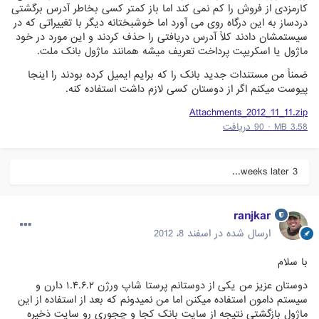
کارمزدی از فروش را کم نمی کند اما باز کمتر کسی بخاطر آدرس برگشتی
دردساز به این درگاه روی می آورد اما خوشبختانه دیگر با تغییراتی که در
سیستمشان دادند کلاً آدرس دریافتی را حذف کردند و این مورد در خود
ماژول یا اسکریپت پرداخت تعریف میشه همانند ماژول بانک ملت.
ضمناً من مستندات جدید بانک را که برایم ایمیل کرده بودند را اینجا
پیوست میکنم اگر از دوستان کسی لازم داشت استفاده کنه.
Attachments_2012_11_11.zip
3.58 MB
·
90 دریافت
3 weeks later...
ranjkar
ارسال شده در
اسفند 8، 2012
با سلام
دوستان عزیز من یکی از دوستانم پرستا شاپ ورژن ۱.۴.۶.۲ دارن و
سیستم دامون استفاده میکنن اما من نمیدونم که بعد از استفاده از این
ماژول بازگشتی نتیجه از سایت بانک کجا و چجوری رو سایت ذخیره