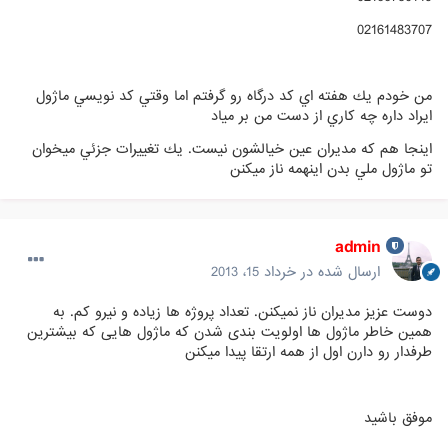
02161483707
من خودم يك هفته اي كد درگاه رو گرفتم اما وقتي كد نويسي ماژول
ايراد داره چه كاري از دست من بر مياد
اينجا هم كه مديران عين خيالشون نيست. يك تغييرات جزئي ميخوان
تو ماژول ملي بدن اينهمه ناز ميكنن
admin
ارسال شده در
خرداد 15، 2013
دوست عزیز مدیران ناز نمیکنن. تعداد پروژه ها زیاده و نیرو کم. به
همین خاطر ماژول ها اولویت بندی شدن که ماژول هایی که بیشترین
طرفدار رو دارن اول از همه ارتقا پیدا میکنن
موفق باشید