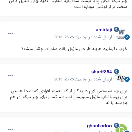
چیز دیگه امکان پذیر نیست شما باید سفارش بدید چون تبدیل کردن
سخت تر از نوشتن دوباره است
amirtaji
ارسال شده در
اردیبهشت 26، 2013
خوب بفرماييد هزينه طراحي ماژول بانك صادرات چقدر ميشه؟
sharif854
ارسال شده در
اردیبهشت 26، 2013
برای چه سیستمی لازم دارید؟ و اینکه معمولا افرادی که اینجا هستن
برای پرستاشاپ ماژول مینویسن نمیدونم کسی برای چیز دیگه ای هم
بنویسه یا نه
ghanbarloo