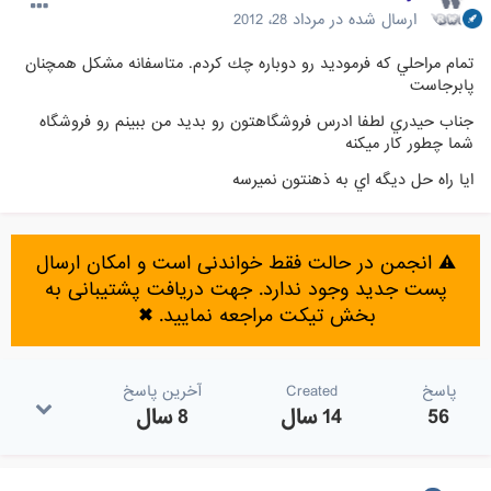
ارسال شده در
مرداد 28، 2012
تمام مراحلي كه فرموديد رو دوباره چك كردم. متاسفانه مشكل همچنان
پابرجاست
جناب حيدري لطفا ادرس فروشگاهتون رو بديد من ببينم رو فروشگاه
شما چطور كار ميكنه
ايا راه حل ديگه اي به ذهنتون نميرسه
⚠️ انجمن در حالت فقط خواندنی است و امکان ارسال
پست جدید وجود ندارد. جهت دریافت پشتیبانی به
بخش تیکت مراجعه نمایید.
✖
پاسخ
Created
آخرین پاسخ
56
14 سال
8 سال