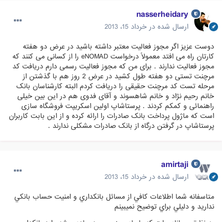
nasserheidary
ارسال شده در
خرداد 15، 2013
دوست عزیز اگر مجوز فعالیت معتبر داشته باشید در عرض دو هفته
کارتان راه می افتد معمولاً درخواست eNOMAD را از کسانی می کنند که
مجوز فعالیت ندارند . برای من که مجوز فعالیت رسمی دارم دریافت کد
مرچنت تستی دو هفته طول کشید در عرض 2 روز هم با گذشتن از
مرحله تست کد مرچنت حقیقی را دریافت کردم البته کارشناسان بانک
خانم رحیم نژاد و خانم شاهسوند و آقای فدوی هم در این بین خیلی
راهنمائی و کمکم کردند . پرستاشاپ اولین اسکریپت فروشگاه سازی
است که ماژول پرداخت بانک صادرات را ارائه کرده و از این بابت کاربران
پرستاشاپ در گرفتن درگاه از بانک صادرات مشکلی ندارند .
amirtaji
ارسال شده در
خرداد 15، 2013
متاسفانه شما اطلاعات كافي از مسائل بانكداري و امنيت حساب بانكي
نداريد و دليلي براي توضيح نميبينم