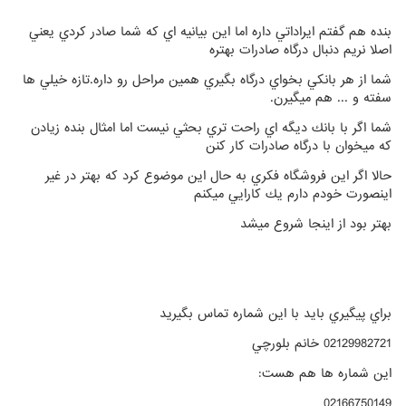
بنده هم گفتم ايراداتي داره اما اين بيانيه اي كه شما صادر كردي يعني
اصلا نريم دنبال درگاه صادرات بهتره
شما از هر بانكي بخواي درگاه بگيري همين مراحل رو داره.تازه خيلي ها
سفته و ... هم ميگيرن.
شما اگر با بانك ديگه اي راحت تري بحثي نيست اما امثال بنده زيادن
كه ميخوان با درگاه صادرات كار كنن
حالا اگر اين فروشگاه فكري به حال اين موضوع كرد كه بهتر در غير
اينصورت خودم دارم يك كارايي ميكنم
بهتر بود از اينجا شروع ميشد
براي پيگيري بايد با اين شماره تماس بگيريد
02129982721 خانم بلورچي
اين شماره ها هم هست:
02166750149