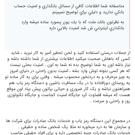
متاسفانه شما اطلاعات كافي از مسائل بانكداري و امنيت حساب
بانكي نداريد و دليلي براي توضيح نميبينم
به نظرتون بانك ملت كه با يك يوزر پسورد ساده ميشه وارد
بانكداري اينترنتي ش شد امنيت بالايي داره
از جملات درستی استفاده کنید و لحن تحقیر آمیز به کار نبرید ، شاید
کسی که باهاش صحبت میکنید اطلاعات بیشتری از شما داشته باشه و
نیاز باشه اون به شما توضیح بده نه شما به اون . امنیت بحثی نیست
که هر کسی بتونه توش وارد بشه ، امنیت بدون راحتی در دنیای امروز
یه چیز مزخرف و به دردنخور محسوب میشه . وقتی برای یه کار ساده تو
یه روستای دورافتاده یا در یک مسافرت باشین و دستگاه رمز یاب هم
همراهتون نباشه و یک کار ضروری و حیاتی براتون پیش بیاد اون موقع
هست که میشه قضاوت کرد جایگاه امنیت کجاست و جایگاه تکنولوزی
روز و راحتی و سرعت .
در مجموع این دستگاه رمز یاب و خدمات بانک صادرات برای شرکت ها
و سازمان ها به درد میخوره نه مثلا یک شخص ساده و حقیقی .
خدمات بانک صادرات جنبه تخصصی داره و برای افراد حقیقی مناسب