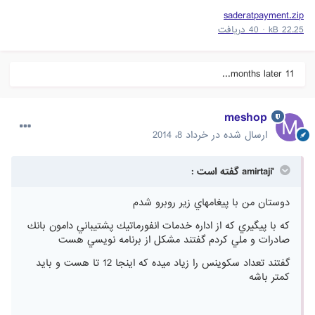
saderatpayment.zip
22.25 kB
·
40 دریافت
11 months later...
meshop
ارسال شده در
خرداد 8، 2014
'amirtaji گفته است :
دوستان من با پيغامهاي زير روبرو شدم
كه با پيگيري كه از اداره خدمات انفورماتيك پشتيباني دامون بانك
صادرات و ملي كردم گفتند مشكل از برنامه نويسي هست
گفتند تعداد سكوينس را زياد ميده كه اينجا 12 تا هست و بايد
كمتر باشه