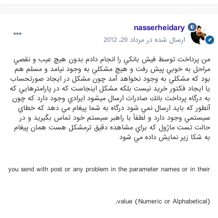
nasserheidary
ارسال شده در
مرداد 29، 2012
من پرداخت توسط فيش بانكي را انجام دادم بدون هيچ عيب و نقصي
مراحل به خوبي پيش رفت و هيچ مشكلي به وجود نيامد و مسلم هم
بود كه مشكلي به وجود نخواهد آمد چون مشكل در ايجاد صورتحساب
يا ايجاد فكتور خريد نيست بلكه مشكل اينجاست كه در پارامترهايي كه
به درگاه پرداخت بانك صادرات ارسال ميشود ايرادي وجود دارد كه چون
آنطور كه بايد ارسال نمي شود درگاه به شما پيغام مي دهد كه خطاي
سيستمي وجود دارد و لطفاً با راهبر سيستم خود تماس بگيريد و در
حالت تست ماژول كه براي مشاهده دقيق ترمشكل هست همان پيغام
به شكا زير نمايش داده مي شود
you send with post or any problem in the parameter names or in their
value (Numeric or Alphabetical).