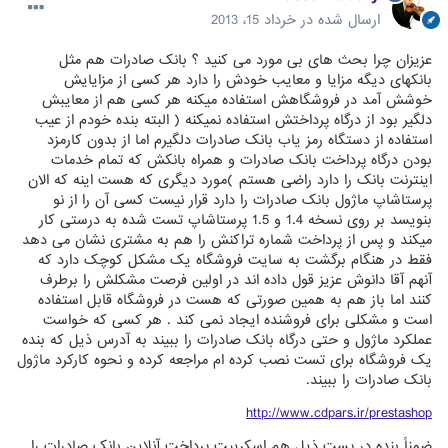
ارسال شده در
خرداد 15، 2013
عزیزان چرا بحث های بی مورد می کنید ؟ بانک صادرات هم مثل
بانکهای دیگه مزایا و معایب خودش را دارد هر کسی از مزایایش
خوشش آمد در فروشگاهش استفاده میکنه هر کسی هم از معایبش
دلگیر بود از درگاه پرداختش استفاده نمیکنه ( البته بنده خودم از عیب
استفاده از دستگاه رمز یاب بانک صادرات دلگیرم اما از بدون کارمزد
بودن درگاه پرداخت بانک صادرات و همراه بانکش که تمام خدمات
اینترنت بانک را دارد راضی هستم )مورد دیگری که هست اینه که الان
پرستاشاپ ماژول بانک صادرات را دارد قرار نیست کسی آن را از نو
بنویسد بر روی نسخه 1.4 و 1.5 پرستاشاپ تست شده به درستی کار
میکند و پس از پرداخت شماره تراکنش را هم به مشتری نشان می دهد
فقط در هنگام برگشت به سایت فروشگاه یک مشکل کوچک دارد که
آنهم آقا دانوش عزیز قول داده اند در اولین فرصت مشکلش را برطرف
کنند اما باز هم به همین صورتی که هست در فروشگاه قابل استفاده
است و مشکلی برای فروشنده ایجاد نمی کند . هر کسی که خواست
عملکرد ماژول و حتی درگاه بانک صادرات را ببیند به آدرس ذیل که بنده
یک فروشگاه برای تست نصب کرده ام مراجعه کرده و نحوه کارکرد ماژول
بانک صادرات را ببیند.
http://www.cdpars.ir/prestashop
ضمناً بنده در پست ذیل هم اسکریپت پرداخت آنلاین بانک صادرات را