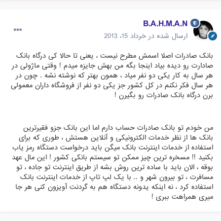
B.A.H.M.A.N
ارسال شده در
خرداد 15، 2013
بانک صادرات اصلا اسمش مطرح نیست ، یعنی تا حالا کی درگاه بانک
صادارت رو دیده بیاد اینجا بگه من بهش جایزه میدم ! وقتی ماژولی در
هر سال به کار یکی دو نفر میاد ، همون بهتر که نوشته نشه . چون در
هر سال فکر نکنم در کل کشور جز یکی دو نفر از فروشگاه داران معمولی
برن درگاه بانک صادرات رو بگیرن !
من خودم تو بانک صادرات حساب دارم اما این بانک جزو فقیرترین
بانک ها از نظر خدمات الکترونیکی و آنلاین هستش ، طوری که برای
استفاده از خدمات اینترنت بانک میگن باید درخواست دستگاه رمز ياب
بکنید !! مسخره ترین چیز ممکن تو سیستم بانکی کشور ! این مال عهد
بوقه ، الان باید با ساده ترین روش بشه از طریق اینترنت تو جاده ، تو
مسافرت ، تو بیرون شهر و .. با یک لپ تاپ از خدمات اینترنت بانک
استفاده کرد ، نه اینکه یدونه دستگاه هم به گردنت آویزون کنی هر جا
میری همراهت ببری !