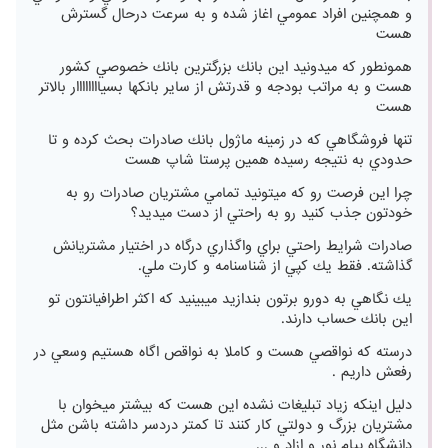
و همچنين افراد عمومي اغاز شده و به سرعت درحال گسترش
هست
همونطور كه ميدونيد اين بانك بزرگترين بانك خصوصي كشور
هست و به مراتب بودجه و قدرتش از ساير بانكها بسياااااااار بالاتر
هست
تنها فروشگاهي كه در زمينه ماژول بانك صادرات بحث كرده و تا
حدودي به نتيجه رسيده همين پرستا شاپ هست
چرا اين فرصت رو كه ميتونيد تمامي مشتريان صادرات رو به
خودتون جذب كنيد رو به راحتي از دست ميديد؟
صادرات شرايط راحتي براي واگذاري درگاه در اختيار مشتريانش
گذاشته. فقط يك كپي از شناسنامه و كارت ملي.
يك نگاهي به دورو برتون بندازيد ميبينيد كه اكثر اطرافيانتون تو
اين بانك حساب دارند.
درسته كه نواقصي هست و كاملا به نواقص اگاه هستيم وسعي در
رفعش داريم .
دليل اينكه زياد تبليغات نشده اين هست كه بيشتر ميخوان با
مشتريان بزرگ و دولتي كار كنند تا كمتر دردسر داشته باشن مثل
دانشگاه پيام نور و ازاد و ...