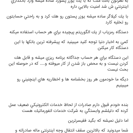
به نظرتون بانك ملت كه با يك يوزر پسورد ساده ميشه وارد بانكداري
اينترنتي ش شد امنيت بالايي داره
با يك كيلاگر ساده ميشه يوزر پستون رو هك كرد و به راحتي حسابتون
رو تخليه كارد
دستگاه رمزياب از يك الگوريتم پيچيده براي هر حساب استفاده ميكنه
كمي به اخبار دنيا توجه كنيد ميبينيد كه پيشرفته ترين بانكها با اين
دستگاه كار ميكنن
اين دستگاه براي هر حساب جداگانه برنامه ريزي ميشه و قابل هك
كردن نيست و به محض باز شدن از كار ميوفته و.... كه در حوصله اين
بحث نيست
ديگه ما خودمون هر روز بخشنامه ها و اخطاريه هاي اينچنيني رو
ميبينيم
بنده خودم قبول دارم صادرات از لحاظ خدمات الكترونيكي ضعيف عمل
كرده كه دليلشم وابستگي به شركت خدمات انفورماتيك هست
اما دليل نميشه كه بگيد فقيسرترين
شما ميدونيد كه بالاترين سقف انتقال وجه اينترنتي ماله صادراته و