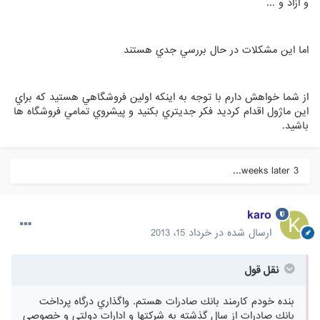
و ازاد و ...
اما اين مشكلات در حال بررسي جدي هستند
از شما خواهش دارم با توجه به اينكه اولين فروشگاهي هستيد كه براي
اين ماژول اقدام كرديد فكر جديتري بكنيد و پيشروي تمامي فروشگاه ها
باشيد.
3 weeks later...
karo
ارسال شده در
خرداد 15، 2013
نقل قول
بنده خودم كارمند بانك صادرات هستم. واگذاري درگاه پرداخت
بانك صادرات از سال گذشته به شركتها و ادارات دولتي و خصوصي