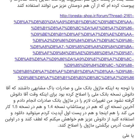
پیوست کرده ام که از آن هم دوستان عزیز می توانند استفاده کنند
http://presta-shop.ir/forum/Thread-2161-
%D8%A7%D8%B3%DA%A9%D8%B1%DB%8C%D9%BE%D8%AA-
%D8%B1%D8%A7%DB%8C%DA%AF%D8%A7%D9%86-
%D9%BE%D8%B1%D8%AF%D8%A7%D8%AE%D8%AA-
%D8%A2%D9%86%D9%84%D8%A7%DB%8C%D9%86-
%D8%A8%D8%A7-%D9%85%D8%A8%D9%84%D8%BA-
%D8%AF%D9%84%D8%AE%D9%88%D8%A7%D9%87-
%D8%A8%D8%A7%D9%86%DA%A9%D9%87%D8%A7%DB%8C-
%D9%85%D9%84%DB%8C-%D9%88-
%D8%B5%D8%A7%D8%AF%D8%B1%D8%A7%D8%AA-%D9%88-
%D9%BE%D8%A7%D8%B1%D8%B3%DB%8C%D8%A7%D9%86
با توجه به اینکه ماژول بانک ملی و صادرات باگ مشابهی داشتند که آقا
دانوش نسخه بانک ملی را اصلاح کرده بود برای اینکه وقت آقا دانوش
گرفته نشود من تغییرات لازم را در ماژول بانک صادرات انجام دادم و
آخرین نسخه ای که هم در پرستاشاپ نسخه 1.4 و هم در نسخه 1.5 کار
می کند را هم اینجا و هم در پست اول آپدیت کردم میتوانید دانلود و
استفاده کنید از دانوش عزیز هم خواهش میکنم که لطف کنند و در اولین
فرصت آدرس برگشتی ماژول را اصلاح کنند.
یا علی