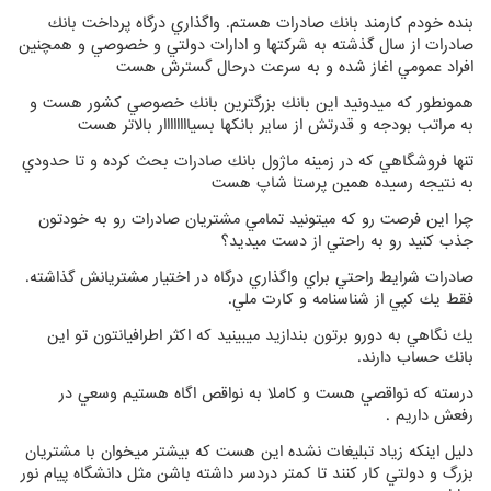
بنده خودم كارمند بانك صادرات هستم. واگذاري درگاه پرداخت بانك
صادرات از سال گذشته به شركتها و ادارات دولتي و خصوصي و همچنين
افراد عمومي اغاز شده و به سرعت درحال گسترش هست
همونطور كه ميدونيد اين بانك بزرگترين بانك خصوصي كشور هست و
به مراتب بودجه و قدرتش از ساير بانكها بسياااااااار بالاتر هست
تنها فروشگاهي كه در زمينه ماژول بانك صادرات بحث كرده و تا حدودي
به نتيجه رسيده همين پرستا شاپ هست
چرا اين فرصت رو كه ميتونيد تمامي مشتريان صادرات رو به خودتون
جذب كنيد رو به راحتي از دست ميديد؟
صادرات شرايط راحتي براي واگذاري درگاه در اختيار مشتريانش گذاشته.
فقط يك كپي از شناسنامه و كارت ملي.
يك نگاهي به دورو برتون بندازيد ميبينيد كه اكثر اطرافيانتون تو اين
بانك حساب دارند.
درسته كه نواقصي هست و كاملا به نواقص اگاه هستيم وسعي در
رفعش داريم .
دليل اينكه زياد تبليغات نشده اين هست كه بيشتر ميخوان با مشتريان
بزرگ و دولتي كار كنند تا كمتر دردسر داشته باشن مثل دانشگاه پيام نور