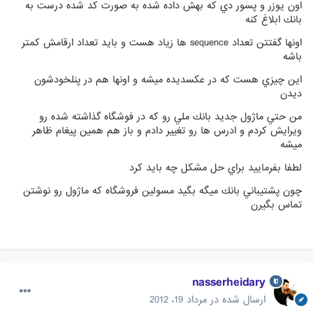
اون يوزر و پسور دي كه بهش داده شده به صورت كد شده درست به
بانك ابلاغ كنه
اونها گفتتن تعداد sequence ها زياد هست و بايد تعداد ارقامش كمتر
باشه
اين چيزي هست كه در عكسديده ميشه و اونها هم در پنلخودشون
ديدن
من حتي ماژول جديد بانك ملي رو كه در فوشگاه گذاشته شده رو
ويرايش كردم و ادرس ها رو تغيير دادم و باز هم همين پيغام ظاهر
ميشه
لطفا بفرماييد براي حل مشكل چه بايد كرد
چون پشتيباني بانك ميگه بگيد مسولين فروشگاه كه ماژول رو نوشتن
تماس بگيرن
nasserheidary
ارسال شده در
مرداد 19، 2012