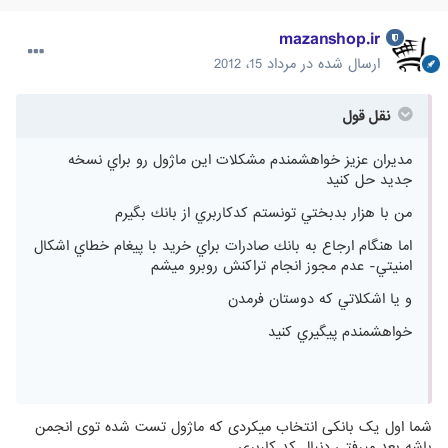
mazanshop.ir
ارسال شده در
مرداد 15، 2012
نقل قول
مديران عزيز خواهشمندم مشكلات اين ماژول رو براي نسخه
جديد حل كنيد
من با هزار بدبختي تونستم كدكاربري از بانك بگيرم
اما هنگام ارجاع به بانك صادرات براي خريد با پيغام خطاي اشکال
امنيتي- عدم مجوز انجام تراکنش روبرو ميشم
و يا اشكلاتي كه دوستان فرمدن
خواهشمندم پيگيري كنيد
شما اول یک بانکی انتخاب میکردی که ماژول تست شده توی انجمن
باشه بعد میرفتی دنبال کد کاربری