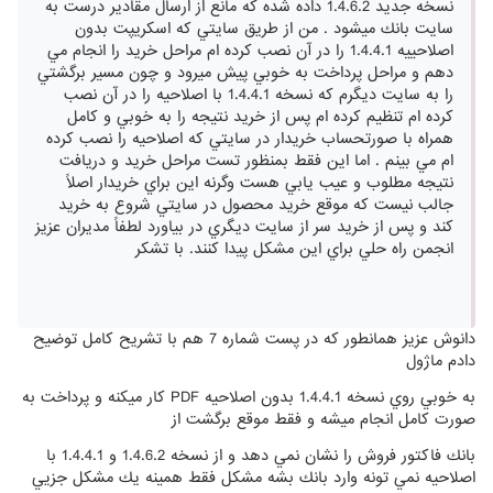
نسخه جديد 1.4.6.2 داده شده كه مانع از ارسال مقادير درست به
سايت بانك ميشود . من از طريق سايتي كه اسكريپت بدون
اصلاحييه 1.4.4.1 را در آن نصب كرده ام مراحل خريد را انجام مي
دهم و مراحل پرداخت به خوبي پيش ميرود و چون مسير برگشتي
را به سايت ديگرم كه نسخه 1.4.4.1 با اصلاحيه را در آن نصب
كرده ام تنظيم كرده ام پس از خريد نتيجه را به خوبي و كامل
همراه با صورتحساب خريدار در سايتي كه اصلاحيه را نصب كرده
ام مي بينم . اما اين فقط بمنظور تست مراحل خريد و دريافت
نتيجه مطلوب و عيب يابي هست وگرنه اين براي خريدار اصلاً
جالب نيست كه موقع خريد محصول در سايتي شروع به خريد
كند و پس از خريد سر از سايت ديگري در بياورد لطفاً مديران عزيز
انجمن راه حلي براي اين مشكل پيدا كنند. با تشكر
دانوش عزيز همانطور كه در پست شماره 7 هم با تشريح كامل توضيح
دادم ماژول
به خوبي روي نسخه 1.4.4.1 بدون اصلاحيه PDF كار ميكنه و پرداخت به
صورت كامل انجام ميشه و فقط موقع برگشت از
بانك فاكتور فروش را نشان نمي دهد و از نسخه 1.4.6.2 و 1.4.4.1 با
اصلاحيه نمي تونه وارد بانك بشه مشكل فقط همينه يك مشكل جزيي