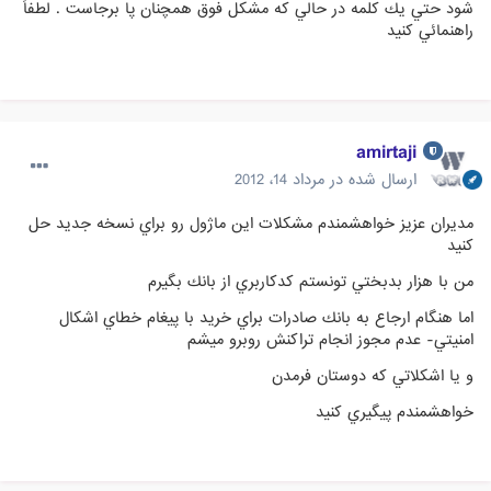
شود حتي يك كلمه در حالي كه مشكل فوق همچنان پا برجاست . لطفاً
راهنمائي كنيد
amirtaji
ارسال شده در
مرداد 14، 2012
مديران عزيز خواهشمندم مشكلات اين ماژول رو براي نسخه جديد حل
كنيد
من با هزار بدبختي تونستم كدكاربري از بانك بگيرم
اما هنگام ارجاع به بانك صادرات براي خريد با پيغام خطاي اشکال
امنيتي- عدم مجوز انجام تراکنش روبرو ميشم
و يا اشكلاتي كه دوستان فرمدن
خواهشمندم پيگيري كنيد