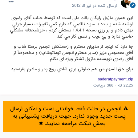
ارسال شده در
تیر 8، 2012
اين همون ماژول رايگان بانك ملي است كه توسط جناب آقاي رضوي
نوشته شده و بنده با سواد ناقصي كه دارم كمي تغييرات بسيار جزئي
بهش دادم و بر روي نسخه 1.4.4.1 تستش كردم ، خوشبختانه مشكلي
خاصي ندارد و بي عيب و نقص كار مي كند
جا دارد كه اينجا از مديران محترم و زحمتكش انجمن پرستا شاپ و
آقاي معصومي عزيز (مدير محترم انجمن توماتوشاپ) و مخصوصاً از
آقاي رضوي نويسنده ماژول تشكر ويژه اي بكنم
براي حق السهم من هم صلوتي براي شادي روح پدر و مادرم بفرستيد
saderatpayment.zip
22.25 kB
·
366 دریافت
⚠️ انجمن در حالت فقط خواندنی است و امکان ارسال
پست جدید وجود ندارد. جهت دریافت پشتیبانی به
بخش تیکت مراجعه نمایید.
✖