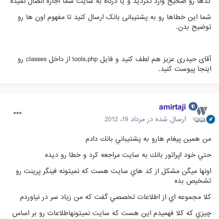
کدها رو صحیح وارد نکردید و یا درگاه به سایت شما اجازه اتصال نمیده
شما این خطاها رو به پشتیبانی بانک ارسال کنید تا مفهوم اون ها رو
توضیح بدن.
آقای حیدری عزیز هم لطف کنید و فایل tools.php از داخل classes رو
اینجا پیوست کنید.
amirtaji
ارسال شده در
مرداد 19، 2012
من همين پيغام هارو به پشتيباني بانك دادم
حتي خود اپراتور بانك به سايت مراجعه كرد و خطا رو ديده
اونها ميگن مشكل از كد هاي سايت هست كه نميتونه فينگر پرينت رو
تشخيص بده
كلا مجموعه اي از اطلاعات تخصصي گفت كه من زياد سر در نياوردم
چيزي كه كلا فهميدم اين هست كه سايت نميتونهاطلاعات رو بر اساس