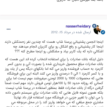
nasserheidary
ارسال شده در
مرداد 15، 2012
اينجا انجمن پشتيباني پرستا شاپ هست كه چندين نفر زحمتكش دارند
اينجا كار پشتيباني و رفع اشكال رو براي كاربران انجام ميدهند چه
اشكالي داره كه يك كاربر بياد و مشكلش رو اينجا مطرح كنه ؟؟؟
دليل اينكه بانك صادرات را براي استفاده انتخاب كرده اند اين هست كه
بانك صادرات مبلغ محصول خريداري شده را بصورت آني و بدون كسر
كارمزد به حساب فروشنده واريز مي كنه اما بانكهاي ديگه پس از يك روز
و با كسر كارمزد 1 الي 5 درصدي واريز مي كنند البته اين براي فروشگاه
هايي كه محصولات 1000 يا 2000 تومني ميفروشند مهم نيست اما براي
كساني كه روزانه حدود 50 يا 100هزار تومن فروش دارند مهم است ضمناً
گرفتن درگاه از بانك صادرات فقط بمنظور استفاده در پرستا شاپ نيست
بلكه همون نمونه فايل هايي كه بانك صادرات براي سيستم دامون داده
را مي توان با تغيير جزيي در فروشگاه مورد استفاده قرار داد نهايتاً
مشتري جمع مبلغي كه مي خواهد واريز كند را در محل مربوطه مي