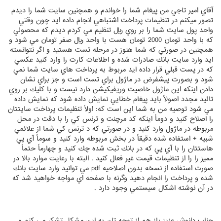
آقاي امير تاجي من پيغام شما را خواندم و همچنين سايت شما را ديدم
تصور ميكنم در تنظيمات پرداخت اشتباهي انجام داده ايد چون وقتي
واحد پول سايت شما را بر روي ريال تنظيم مي كردم ديدم كه محصولي
كه با واحد تومان 2000 تومان هست با واحد ريال صفر تومان مي شود و
همچنين در صورتي كه شما هنوز در مرحله تست هستيد و اگر نتوانسته
ايد وارد سايت بانك صادرات شده و اطلاعات كارت را وارد كنيد عكسي
كه در پست قبلي قرار داده ايد مربوط به پرداخت هاي سايت شما نمي
شود و بصورت پيشفرض در ماژول براي تست است و جز براي نشان
دادن اينكه اين ماژول خاصيت وريفيكيشن دارد نيست و با كليك بر روي
تائيد مجدد اصولاً بايد پيغام خطايي نمايش داده شود كه نمايش داده
مي شود توصيه من به شما اين است كه: اولاً تنظيمات پرداخت سايتتان
را اصلاح كنيد و دوماً اينكه كد مرچنت و ترنس كي را با دقت در محل
مربوطه در ماژول وارد كنيد و در صورتي كه د ترنس كي شما از علائمي
شبيه + استفاده شده دقيقاً در بخش مربوطه وارد كنيد و سوماً آي پي
هاستتان را با آي پي كه در بانك ثبت شده چك كنيد و چهارماً حتماً
مميز را را از تنظيمات قيمت غير فعال كنيد . البته با رعايت موارد بالا در
صورت استفاده از نسخه بدون اصلاحيه pdf مي توانيد وارد سايت بانك
شده و پرداخت را انجام دهيد وگرنه با صفحه اي مواجه خواهيد شد كه
در آن نوشته اشكال سيستمي وجود دارد .
جناب دانوش عزيز باز هم از توجه تان به اين مشكل تشكر مي كنم و