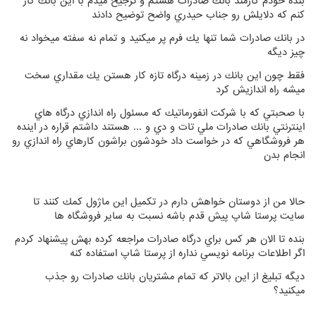
بنده خودم كارمند بانك صادرات هستم و ترجيح ميدم با اين بانك كار
كنم كه دلايلش رو جناب حيدري واضح توضيح دادند
در بانك صادرات شما تنها يك فرم پر ميكنيد و تمام نه سفته ميخواد نه
چيز ديگه
فقط چون اين بانك در زمينه درگاه تازه كار هستن يك مقداري سخت
ميشه راه اندازيش كرد
با صحبتي كه با شركت انفورماتيك كه مسئول راه اندازي درگاه هاي
اينترنتي بانك صادرات ملي تات و دي و ... هستند داشتم قراره در اينده
هر فروشگاهي كه در خواست داد خودشون براشون كارهاي راه اندازي رو
انجام بدن
حالا من از دوستان خواهش دارم در تكميل اين ماژول كمك كنند تا
سايت پرستا شاپ پيش قدم باشه نسبت به ساير فروشگاه ها
بنده تا الان هر كس براي درگاه صادرات مراجعه كرده بهش پيشنهاد كردم
اگر اطلاعات برنامه نويسي نداره از پرستا شاپ استفاده كنه
ديگه تبليغ از اين بالاتر كه تمام مشتريان بانك صادرات رو جذب
ميكنيد؟