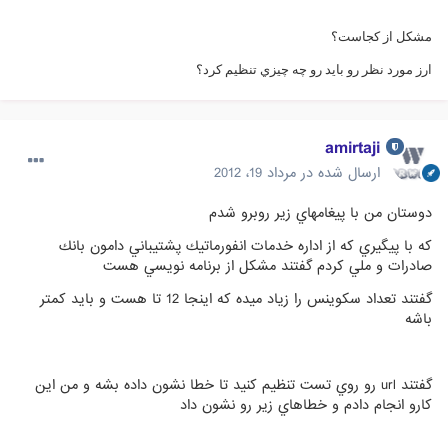
مشكل از كجاست؟
ارز مورد نظر رو بايد رو چه چيزي تنظيم كرد؟
amirtaji
ارسال شده در
مرداد 19، 2012
دوستان من با پيغامهاي زير روبرو شدم
كه با پيگيري كه از اداره خدمات انفورماتيك پشتيباني دامون بانك
صادرات و ملي كردم گفتند مشكل از برنامه نويسي هست
گفتند تعداد سكوينس را زياد ميده كه اينجا 12 تا هست و بايد كمتر
باشه
گفتند url رو روي تست تنظيم كنيد تا خطا نشون داده بشه و من اين
كارو انجام دادم و خطاهاي زير رو نشون داد