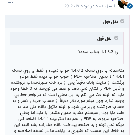
ارسال شده در
مرداد 16، 2012
نقل قول
نقل قول
رو 1.4.6.2 جواب میده؟
متاسفانه بر روي نسخه 1.4.6.2 جواب نميده و فقط بر روي نسخه
1.4.4.1 ( بدون اصلاحيه PDF ) خوب جواب ميده فقط موقع
برگشت از سايت بانك دقيقاً پس از پرداخت صورتحساب فروشنده
و فايل PDF را نشان نمي دهد و فقط مي نويسد كه 0 خطا وجود
دارد كه البته فكر مي كنم به اين معني است كه در واقع خطايي
وجود ندارد چون مبلغ مورد نظر دقيقاً از حساب خريدار كسر و به
حساب فروشنده واريز مي شود و البته ماژول بانك ملي هم به
علت دارا بودن سيستم مشابه همين مشكل را دارد اما وقتي
اصلاحيه مربوط به PDF را هم به اسكريپت 1.4.4.1 اضافه كني
ديگه نمي تونه وارد صفحه پرداخت بانك صادرات بشه البته اين
به خاطر اين هست كه تغييري در پارامترها در نسخه اصلاحيه و