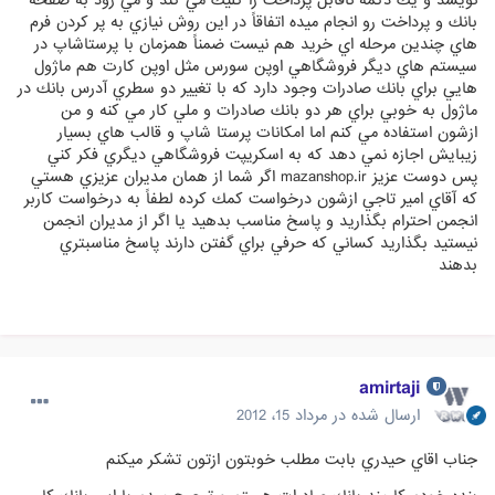
نويسد و يك دكمه ناقابل پرداخت را كليك مي كند و مي رود به صفحه
بانك و پرداخت رو انجام ميده اتفاقاً در اين روش نيازي به پر كردن فرم
هاي چندين مرحله اي خريد هم نيست ضمناً همزمان با پرستاشاپ در
سيستم هاي ديگر فروشگاهي اوپن سورس مثل اوپن كارت هم ماژول
هايي براي بانك صادرات وجود دارد كه با تغيير دو سطري آدرس بانك در
ماژول به خوبي براي هر دو بانك صادرات و ملي كار مي كنه و من
ازشون استفاده مي كنم اما امكانات پرستا شاپ و قالب هاي بسيار
زيبايش اجازه نمي دهد كه به اسكريپت فروشگاهي ديگري فكر كني
پس دوست عزيز mazanshop.ir اگر شما از همان مديران عزيزي هستي
كه آقاي امير تاجي ازشون درخواست كمك كرده لطفاً به درخواست كاربر
انجمن احترام بگذاريد و پاسخ مناسب بدهيد يا اگر از مديران انجمن
نيستيد بگذاريد كساني كه حرفي براي گفتن دارند پاسخ مناسبتري
بدهند
amirtaji
ارسال شده در
مرداد 15، 2012
جناب اقاي حيدري بابت مطلب خوبتون ازتون تشكر ميكنم