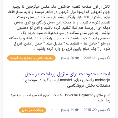
کاش از اون صفحه تنظیم حاملتون یک عکس میگرفتین تا ببینیم .
چون تعریفی که اینجا بیان کردین در ظاهر درسته و باید مبلغ فقط
برای بیشتر از 100 هزار رایگان بشه ولی ممکنه در عمل درست
تنظیم نکرده باشید . و یا ممکنه این حمل رایگان رو توی بخش
دیگه ای از پرستا هم قبلا تنظیم کرده باشید و الان تو ذهنتون
نباشه . به طور مثال ممکنه در منو تخفیفات سبد خرید یک
تخفیفی ایجاد کرده باشید که حمل را رایگان کرده باشه و یا ممکنه
در منو " حامل ها > تنظیمات " مقابل فیلد " حمل رایگان شروع
شود از " یک مبلغ پایین تری رو وارد کرده باشید .
بهمن 21، 2015
20 پاسخ
تعریف حامل با محدودیت قیمت
ایجاد محدودیت برای ماژول پرداخت در محل
mehranjo
پاسخی برای
mmahdi
ارسال کرد در موضوع :
مشکلات بخش فروشگاهی
اسم ماژول Universal Payment هست . توی انجمن اصلی میتونید
پیدا کنید .
بهمن 20، 2015
14 پاسخ
3
پرداخت در محل