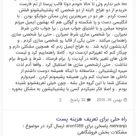
leo خبر ندارم ولی تا حالا خودم دوتا قالب پرستا از تم فارست
خریدم از دو طراح .البته از دو شخصی که پشتیبانیشونو قبلش
تست کردم . هر دو در سریعترین زمان ممکن جوابگو بودن . با
انگلیسی دست و پا شکسته و گوگلی هم که بهشون ایمیل میزنم
متوجه میشن و با اشتیاق جواب میدن . برا جواب دادن شرط
نمیزارن . برا شخصی سازی شرط نمیزارن . حتی برا شخصی سازی
راهنمایی میکنند . حتی یکی از قالبا رو شخصی سازی کردم . و
آپدیتشون ارایه شد . به طراح ایمیل زدم که همچین مشکلی دارم و
چیکار کنم که تغییراتم ازدست نره . کاملا راهنماییم کرد و لیست
فایل های تغییر یافته در آپدیت را. برام فرستاد . شرط و شروط برام
نذاشت . حتی ازشخصی سازی ها استقبال کرد . واقعا آدم لذت
میبره ازپشتیبانی . متاسفانه با اینکه همیشه دوست داشتم از
داخلی ها حمایت کنم ولی همیشه پشیمونم کردن . امیدوارم
مشکل شما با این گروه حل بشه . چون خیلی تعریفشونو شنیده
بودم . و اصلا فکر نمیکردم کسی با پشتیبانیشون به مشکل بخوره .
بهمن 16، 2015
32 پاسخ
2
راه حلی برای تعریف هزینه پست
mehranjo
پاسخی برای
aron1389
ارسال کرد در موضوع :
مشکلات بخش فروشگاهی