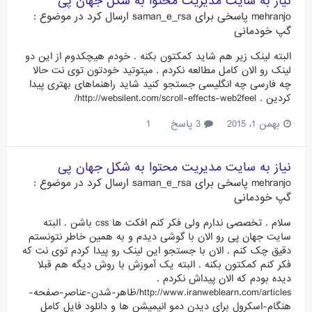
نیاز به سایت مدیریت محتوا به شکل جهان پی
mehranjo
پاسخی برای
saman_e_rsa
ارسال کرد در موضوع :
گپ خودمانی
البته لینک زیر هم شاید کمکتون بکنه . خودم هیچکدوم از این دو
لینک رو الان کامل مطالعه نکردم . میتوتید خودتون توی نت حالا
چه فارسی چه انگلیسی جستجو کنید شاید راهنماهای بهتری پیدا
کردین . http://websilent.com/scroll-effects-web2feel/
بهمن 1، 2015
3 پاسخ
1
نیاز به سایت مدیریت محتوا به شکل جهان پی
mehranjo
پاسخی برای
saman_e_rsa
ارسال کرد در موضوع :
گپ خودمانی
سلام . تخصصی ندارم ولی فکر کنم افکت ها css باشن . البته
سایت جهان پی رو الان با گوشی دیدم و به همین خاطر نتونستم
دقیق چک کنم . الان با جستجو این لینک رو پیدا کردم توی نت که
فکر کنم کمکتون بکنه . البته یک آموزش با روش دیگه هم قبلا
دیده بودم که الان پیداش نکردم .
http://www.iranweblearn.com/articles/ظاهر-شدن-عناصر-صفحه-
هنگام-اسکرول برای دیدن دمو انیمیشن ها و دانلود فایل کامل