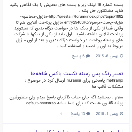
پست شماره 19 لینک زیر و پست های بعدیش را یک نگاهی بکنید
شاید مشکلتون حل بشه .
http://ipresta.ir/forum/index.php?/topic/1882-ماژول-محاسبه-
هزينه-پست-مرسولات#entry29405 ماژول پرداخت آنلاین هم تا
وقتی شما از یکی از بانک ها در خواست درگاه ندین که نمیتونید
پرداخت آنلاین داشته باشید . اول باید از یکی از بانکها یا شرکت
های واسطه پرداخت در خواست درگاه بدین و بعد از اون ماژول
مربوط به اون را نصب و استفاده کنید .
بهمن 6، 2015
6 پاسخ
تغییر رنگ پس زمینه تکست باکس شاخه‌ها
mehranjo
پاسخی برای
m.raeisi
ارسال کرد در موضوع :
مشکلات قالب ها
سلام . ببخشید اگه جای جناب ذاکریان پاسخ میدم ولی منظورشون
پوشه قالبون هست که برای شما میشه default-bootstrap
بهمن 1، 2015
13 پاسخ
1