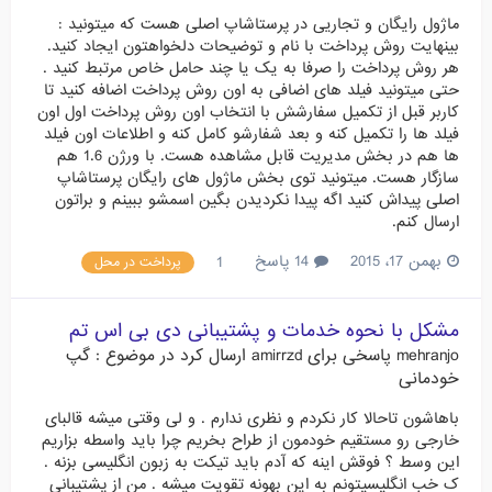
ماژول رایگان و تجاریی در پرستاشاپ اصلی هست که میتونید :
بینهایت روش پرداخت با نام و توضیحات دلخواهتون ایجاد کنید.
هر روش پرداخت را صرفا به یک یا چند حامل خاص مرتبط کنید .
حتی میتونید فیلد های اضافی به اون روش پرداخت اضافه کنید تا
کاربر قبل از تکمیل سفارشش با انتخاب اون روش پرداخت اول اون
فیلد ها را تکمیل کنه و بعد شفارشو کامل کنه و اطلاعات اون فیلد
ها هم در بخش مدیریت قابل مشاهده هست. با ورژن 1.6 هم
سازگار هست. میتونید توی بخش ماژول های رایگان پرستاشاپ
اصلی پیداش کنید اگه پیدا نکردیدن بگین اسمشو ببینم و براتون
ارسال کنم.
بهمن 17، 2015
14 پاسخ
1
پرداخت در محل
مشکل با نحوه خدمات و پشتیبانی دی بی اس تم
mehranjo
پاسخی برای
amirrzd
ارسال کرد در موضوع :
گپ
خودمانی
باهاشون تاحالا کار نکردم و نظری ندارم . و لی وقتی میشه قالبای
خارجی رو مستقیم خودمون از طراح بخریم چرا باید واسطه بزاریم
این وسط ؟ فوقش اینه که آدم باید تیکت به زبون انگلیسی بزنه .
ک خب انگلیسیتونم به این بهونه تقویت میشه . من از پشتیبانی