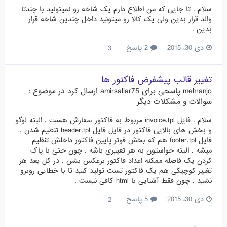
سلام . تا جایی که من اطلاع دارم یک شاخه رو نمیتونید با چندتا
والد قرار بدین ولی یک کالا رو میتونید داخل چندین شاخه قرار
بدین .
دی 30، 2015
2 پاسخ
3
تغییر قالب پیشفرض فاکتور ها
mehranjo
پاسخی برای
amirsallar75
ارسال کرد در موضوع :
سوالات و مشکلات دیگر
سلام . فایل invoice.tpl مربوط به فاکتور سفارش هست . البته لوگو
و بخش های بالایی فاکتور در فایل فایل header.tpl تنظیم شدن .
فایل footer.tpl هم که بخش فوتر پایین فاکتور داخلش تنظیم
میشه . البته حواستون به هر تغییری باشه . چون حتی با پاک
کردن یک فاصله ممکنه اعداد فاکتور برعکس بشن . در کل بعد هر
تغییر کوچیکی هم یک فاکتور تست تولید کنید تا با خطایی روبرو
نشید . چون فقط آشنایی با html کافی نیست .
دی 30، 2015
5 پاسخ
2