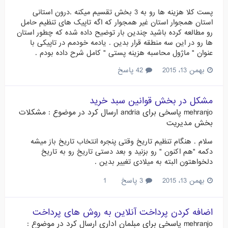
پست کلا هزینه ها رو به 3 بخش تقسیم میکنه .درون استانی
استان همجوار استان غیر همجوار که اگه تاپیک های تنظیم حامل
رو مطالعه کرده باشید چندین بار توضیح داده شده که چطور استان
ها رو در این سه منطقه قرار بدین . یادمه خودمم در تاپیکی با
عنوان " ماژول محاسبه هزینه پستی " کامل شرح داده بودم .
بهمن 13، 2015
42 پاسخ
مشکل در بخش قوانین سبد خرید
mehranjo
پاسخی برای
andria
ارسال کرد در موضوع :
مشکلات
بخش مدیریت
سلام . هنگام تنظیم تاریخ وقتی پنجره انتخاب تاریخ باز میشه
دکمه "هم اکنون " رو بزنید و بعد دستی تاریخ رو به تاریخ
دلخواهتون البته به میلادی تغییر بدین .
بهمن 13، 2015
3 پاسخ
1
اضافه کردن پرداخت آنلاین به روش های پرداخت
mehranjo
پاسخی برای
مبلمان اداری
ارسال کرد در موضوع :