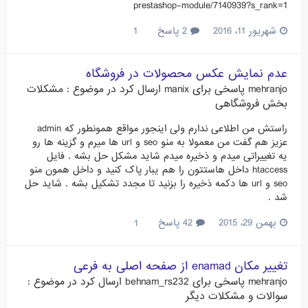
prestashop-module/7140939?s_rank=1
شهریور 11، 2016
2 پاسخ
1
عدم نمایش عکس محصولات در فروشگاه
mehranjo
پاسخی برای
manix
ارسال کرد در موضوع :
مشکلات
بخش فروشگاهی
راستش من اطلاعی ندارم ولی اینجور مواقع همونطور که admin
عزیز هم گفت من معمولا به منو seo و url ها میرم و گزینه ها رو
یه تغییراتی میدم و ذخیره میدم شاید مشکل حل بشه . فایل
htaccess داخل هاستتون را هم یبار پاک کنید و داخل همون منو
seo و url ها دکمه ذخیره را بزنید تا مجدد تشکیل بشه . شاید حل
شد .
بهمن 29، 2015
42 پاسخ
1
تغییر مکان enamad از صفحه اصلی به فرعی
mehranjo
پاسخی برای
behnam_rs232
ارسال کرد در موضوع :
سوالات و مشکلات دیگر