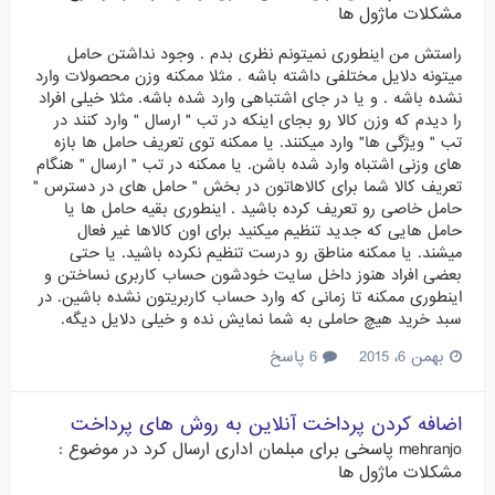
مشکلات ماژول ها
راستش من اینطوری نمیتونم نظری بدم . وجود نداشتن حامل
میتونه دلایل مختلفی داشته باشه . مثلا ممکنه وزن محصولات وارد
نشده باشه . و یا در جای اشتباهی وارد شده باشه. مثلا خیلی افراد
را دیدم که وزن کالا رو بجای اینکه در تب " ارسال " وارد کنند در
تب " ویژگی ها" وارد میکنند. یا ممکنه توی تعریف حامل ها بازه
های وزنی اشتباه وارد شده باشن. یا ممکنه در تب " ارسال " هنگام
تعریف کالا شما برای کالاهاتون در بخش " حامل های در دسترس "
حامل خاصی رو تعریف کرده باشید . اینطوری بقیه حامل ها یا
حامل هایی که جدید تنظیم میکنید برای اون کالاها غیر فعال
میشند. یا ممکنه مناطق رو درست تنظیم نکرده باشید. یا حتی
بعضی افراد هنوز داخل سایت خودشون حساب کاربری نساختن و
اینطوری ممکنه تا زمانی که وارد حساب کاربریتون نشده باشین. در
سبد خرید هیچ حاملی به شما نمایش نده و خیلی دلایل دیگه.
بهمن 6، 2015
6 پاسخ
اضافه کردن پرداخت آنلاین به روش های پرداخت
mehranjo
پاسخی برای
مبلمان اداری
ارسال کرد در موضوع :
مشکلات ماژول ها