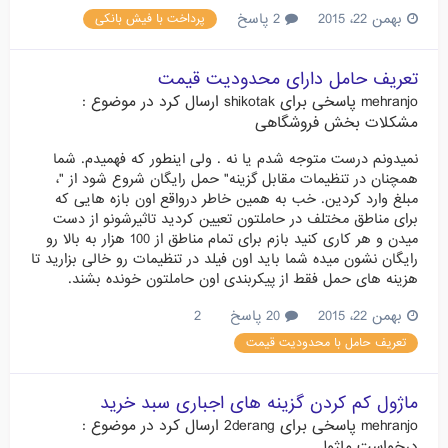
بهمن 22، 2015
2 پاسخ
پرداخت با فیش بانکی
تعریف حامل دارای محدودیت قیمت
mehranjo
پاسخی برای
shikotak
ارسال کرد در موضوع :
مشکلات بخش فروشگاهی
نمیدونم درست متوجه شدم یا نه . ولی اینطور که فهمیدم. شما
همچنان در تنظیمات مقابل گزینه" حمل رایگان شروع شود از "،
مبلغ وارد کردین. خب به همین خاطر درواقع اون بازه هایی که
برای مناطق مختلف در حاملتون تعیین کردید تاثیرشونو از دست
میدن و هر کاری کنید بازم برای تمام مناطق از 100 هزار به بالا رو
رایگان نشون میده شما باید اون فیلد در تنظیمات رو خالی بزارید تا
هزینه های حمل فقط از پیکربندی اون حاملتون خونده بشند.
بهمن 22، 2015
20 پاسخ
2
تعریف حامل با محدودیت قیمت
ماژول کم کردن گزینه های اجباری سبد خرید
mehranjo
پاسخی برای
2derang
ارسال کرد در موضوع :
درخواست ماژول