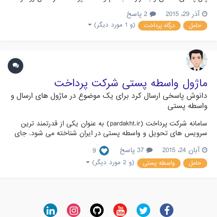
سايتم قراره فعال كنم. اما وقتي در مورد «پرداخت آنلاين» سوال كردم
آذر 29، 2015
2 پاسخ
به من گفتن مي‌شه اما سفارش‌هايي رو آنلاين پرداخت ميشه بايد
(و 1 مورد دیگر)
حامل
درگاه پرداخت
دستي ببريد پست كنيد. من دنبال يه پنل پستي بودم كه سفارش‌...
ماژول واسطه پستی شرکت پرداخت
دانوش
پاسخی ارسال کرد برای یک موضوع در
ماژول های ارسال و
واسطه پستی
سامانه شرکت پرداخت (pardakht.ir) به عنوان یکی از قدرتمند ترین
سرویس های تحویل و واسطه پستی در ایران شناخته می شود. جای
خالی ماژول این سامانه در انجمن احساس میشد و اکنون به
آبان 24، 2015
37 پاسخ
9
درخواست شرکت پرداخت این ماژول تهیه و آماده استفاده شما عزیزان
است. این ماژول اولین ماژول از نسل سوم ماژول های پستی نوشته
(و 2 مورد دیگر)
حامل
واسطه پستی
شده ت...