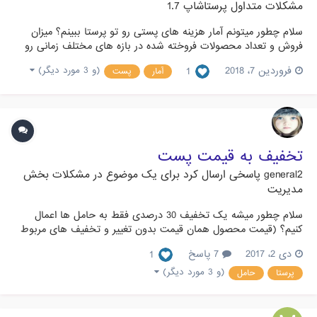
مشکلات متداول پرستاشاپ 1.7
سلام چطور میتونم آمار هزینه های پستی رو تو پرستا ببینم؟ میزان
فروش و تعداد محصولات فروخته شده در بازه های مختلف زمانی رو
میشه دید اما چطور میتونم ببینم که چقدر هزینه مربوط به پست
فروردین 7، 2018
1
(و 3 مورد دیگر)
آمار
پست
پرداخت شده؟؟
تخفیف به قیمت پست
general2
پاسخی ارسال کرد برای یک موضوع در
مشکلات بخش
مدیریت
سلام چطور میشه یک تخفیف 30 درصدی فقط به حامل ها اعمال
کنیم؟ (قیمت محصول همان قیمت بدون تغییر و تخفیف های مربوط
به خودش)
دی 2، 2017
7 پاسخ
1
(و 3 مورد دیگر)
پرستا
حامل