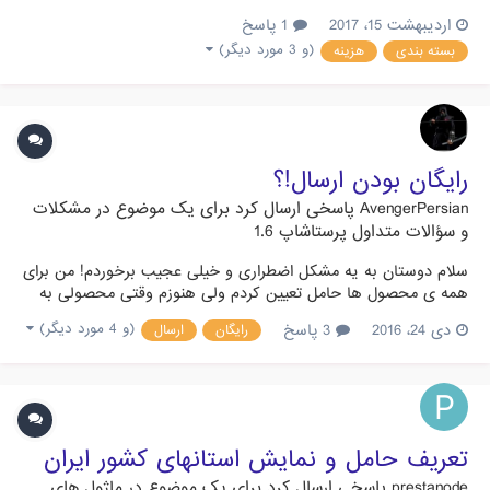
هزینه پست سفارشی و پیشتاز رو حساب کنه و موقع خرید در آخر
اردیبهشت 15، 2017
1 پاسخ
اضافه کنه به قیمت، چون ما طبق وزن و قیمت هایی که از پست
(و 3 مورد دیگر)
بسته بندی
هزینه
گرفتیم هزینه ارسال رو زدیم یه قیمت میاره و هزینه ارسال پستی که
توسط فر...
رایگان بودن ارسال!؟
AvengerPersian
پاسخی ارسال کرد برای یک موضوع در
مشکلات
و سؤالات متداول پرستاشاپ 1.6
سلام دوستان به یه مشکل اضطراری و خیلی عجیب برخوردم! من برای
همه ی محصول ها حامل تعیین کردم ولی هنوزم وقتی محصولی به
سبد خرید اضافه میشه مینویسه حامل رایگان و هزینه ارسال رو حساب
دی 24، 2016
3 پاسخ
(و 4 مورد دیگر)
رایگان
ارسال
نمیکنه!! تازه مشکل از جایی بدتر میشه که وقتی تو سبد خرید بیشتر
از یه جنس باشه اونوقت خودش یه رقم الکی برای ارسال تعیین م...
تعریف حامل و نمایش استانهای کشور ایران
prestanode
پاسخی ارسال کرد برای یک موضوع در
ماژول های