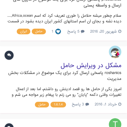
ارسال و واسطه پستی
سلام چطور میشه حلامل را طوری تعریف کرد که اسم Africa,ocean,...
دیده نشه و بجای ان اسم استانهای کشور ایران دیده بشود در قسمت
بومی سازی بقیه مناطق را غیر فعال کردم اما همچنان این مناطق دیه
شهریور 20، 2016
5 پاسخ
1
حامل
ایران
میشن در واقع میخوام هزینه پستی مرسوله را بتونم در قسمت حامل
محاسبه کنم لطفا راهنمایی بفرمایید ببخشید موضوعات مخت...
مشکل در ویرایش حامل
roshanics
پاسخی ارسال کرد برای یک موضوع در
مشکلات بخش
مدیریت
امروز یکی از حامل ها رو قصد ادیتش رو داشتم، اما بعد از اعمال
تغییرات وقتی دکمه "پایان" رو می زنم با پیغام زیر مواجه می شم و
اغییرات ذخیره نمی شه: Alert TECHNICAL ERROR: Details: Error
خرداد 1، 2016
3 پاسخ
1.6.1.4
حامل
thrown: [object Object] تو قسمت Console کروم هم این توضیحات
میاد: مشکل از کجاست و چطور می شه رفعش کرد؟