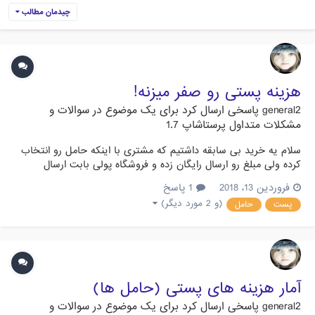
چیدمان مطالب
هزینه پستی رو صفر میزنه!
general2
پاسخی ارسال کرد برای یک موضوع در
سوالات و
مشکلات متداول پرستاشاپ 1.7
سلام یه خرید بی سابقه داشتیم که مشتری با اینکه حامل رو انتخاب
کرده ولی مبلغ رو ارسال رایگان زده و فروشگاه پولی بابت ارسال
نگرفته! حامل رو هم چک کردم و دیدم توی اون وزن قیمت خورده ،
فروردین 13، 2018
1 پاسخ
خودم هم در فروشگاه ثبت نام کردم و همون محصولات رو با برای
(و 2 مورد دیگر)
پست
حامل
همون آدرس خریدم اما برای من درست حساب کرد و هزینه پستی
گرف...
آمار هزینه های پستی (حامل ها)
general2
پاسخی ارسال کرد برای یک موضوع در
سوالات و