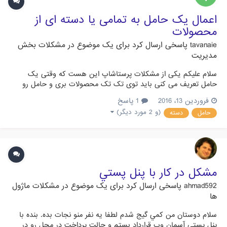
اعمال یک حامل به تمامی یا دسته ای از
محصولات
tavanaie
پاسخی ارسال کرد برای یک موضوع در
مشکلات بخش
مدیریت
سلام علیکم یکی از مشکلات پرستاشاپ این هست که وقتی یک
حامل تعریف می کنی باید توی تک تک محصولات بری و حامل رو
فعال کنی براشون این طوری فوق العاده دردسر ساز میشه راه بهتری
فروردین 13، 2016
1 پاسخ
سراغ نداه که بشه راحت حامل رو اضافه کرد؟
(و 2 مورد دیگر)
حامل
دسته
مشكل در كار با پنل پستي
ahmad592
پاسخی ارسال کرد برای یک موضوع در
مشکلات ماژول
ها
سلام دوستان من كمي گيج شدم لطفا يه نفر منو نجات بده. بنده با
پنل پستي آسمان وب قرارداد بستم و حالت پرداخت در محل رو در