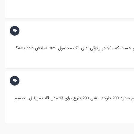
در ویژگی های یک محصول Html نمایش داده بشه؟
با سلام. من تو سایتم تولیدات قاب موبایلم رو گذاشتم. الان 13 مدل قاب دارم که مشتری میتونه از بینشون انتخاب کنه. تعداد محصولات هم حدود 200 طرحه. یعنی 200 طرح برای 13 مدل قاب موبایل. تصمیم