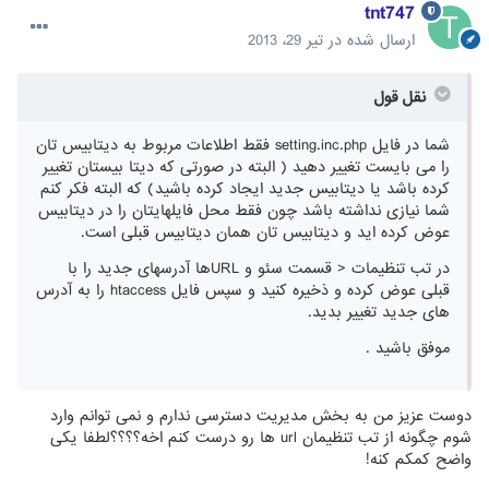
tnt747
ارسال شده در
تیر 29، 2013
نقل قول
شما در فایل setting.inc.php فقط اطلاعات مربوط به دیتابیس تان
را می بایست تغییر دهید ( البته در صورتی که دیتا بیستان تغییر
کرده باشد یا دیتابیس جدید ایجاد کرده باشید) که البته فکر کنم
شما نیازی نداشته باشد چون فقط محل فایلهایتان را در دیتابیس
عوض کرده اید و دیتابیس تان همان دیتابیس قبلی است.
در تب تنظیمات < قسمت سئو و URLها آدرسهای جدید را با
قبلی عوض کرده و ذخیره کنید و سپس فایل htaccess را به آدرس
های جدید تغییر بدید.
موفق باشید .
دوست عزیز من به بخش مدیریت دسترسی ندارم و نمی توانم وارد
شوم چگونه از تب تنظیمان url ها رو درست کنم اخه؟؟؟؟لطفا یکی
واضح کمکم کنه!