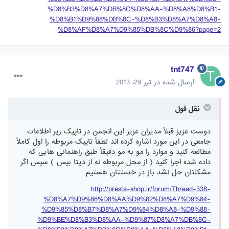
%D8%B3%D8%A7%DB%8C%D8%AA-%D8%A8%D8%B1-
%D8%B1%D9%88%DB%8C-%D8%B3%D8%A7%D8%A8-
%D8%AF%D8%A7%D9%85%DB%8C%D9%86?page=2
tnt747
ارسال شده در
تیر 29، 2013
نقل قول
دوست عزیز قبلاً مدیران عزیز این انجمن در تاپیک زیر اطلاعات
جامعی در این مورد اشاره کرده اند لطفاً تاپیک مربوطه را اول کاملاً
مطالعه کنید و موارد را مو به مو دقیقاً طبق راهنمائی هایی که
داده شده اجرا کنید ( از محل مربوطه نه از دیتا بیس ) سپس اگر
مشکلتان حل نشد باز در خدمتتان هستیم
http://presta-shop.ir/forum/Thread-338-
%D8%A7%D9%86%D8%AA%D9%82%D8%A7%D9%84-
%D9%85%D8%B7%D8%A7%D9%84%D8%A8-%D9%88-
%D9%BE%D8%B3%D8%AA-%D9%87%D8%A7%DB%8C-