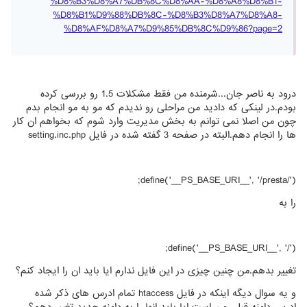
%D8%B3%D8%A7%DB%8C%D8%AA-%D8%A8%D8%B1-
%D8%B1%D9%88%DB%8C-%D8%B3%D8%A7%D8%A8-
%D8%AF%D8%A7%D9%85%DB%8C%D9%86?page=2
درود به ناصر جان...شرمنده من فقط مشکلات 1.5 رو بررسی کرده
بودم.در لینکی که دادید من مراحلی رو ندیدم که مو به مو انجام بدم
چون من اصلا نمی توانم به بخش مدیریت وارد شوم که بخواهم ان کار
ها را انجام دهم.البته در صفحه 3 گفته شده در فایل setting.inc.php
define('__PS_BASE_URI__', '/presta/');
را به
define('__PS_BASE_URI__', '/');
تغییر بدهم.من چنین چیزی در این فایل ندارم ایا باید ان را ایجاد کنم؟
و یه سوال دیگه اینکه در فایل htaccess تمام ادرس های ذکر شده
ادرس دامنه قبلی من است ایا باید انها را به دامنه جدید تغییر دهم؟