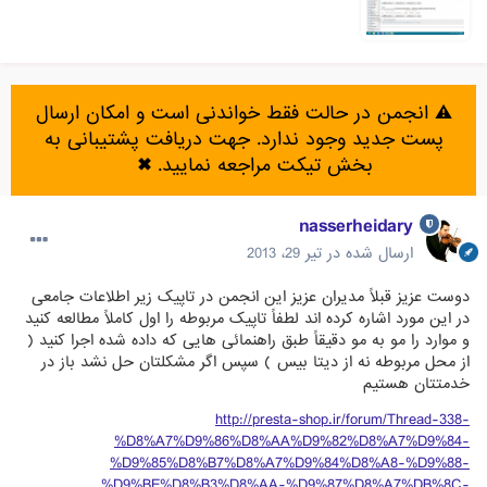
⚠️ انجمن در حالت فقط خواندنی است و امکان ارسال
پست جدید وجود ندارد. جهت دریافت پشتیبانی به
بخش تیکت مراجعه نمایید.
✖
nasserheidary
ارسال شده در
تیر 29، 2013
دوست عزیز قبلاً مدیران عزیز این انجمن در تاپیک زیر اطلاعات جامعی
در این مورد اشاره کرده اند لطفاً تاپیک مربوطه را اول کاملاً مطالعه کنید
و موارد را مو به مو دقیقاً طبق راهنمائی هایی که داده شده اجرا کنید (
از محل مربوطه نه از دیتا بیس ) سپس اگر مشکلتان حل نشد باز در
خدمتتان هستیم
http://presta-shop.ir/forum/Thread-338-
%D8%A7%D9%86%D8%AA%D9%82%D8%A7%D9%84-
%D9%85%D8%B7%D8%A7%D9%84%D8%A8-%D9%88-
%D9%BE%D8%B3%D8%AA-%D9%87%D8%A7%DB%8C-