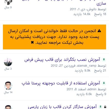
سازی
توسط
دانوش
،
دی 1، 2011
18
پاسخ
14.6k
بازدید
⚠️ انجمن در حالت فقط خواندنی است و امکان ارسال
پست جدید وجود ندارد. جهت دریافت پشتیبانی به
بخش تیکت مراجعه نمایید.
✖
آموزش نصب بکگراند برای قالب پیش فرض
توسط
siamak_ramp
،
فروردین 27، 2012
21
پاسخ
9.9k
بازدید
آموزش استفاده از قابلیت دوجهته پرستا شاپ
توسط
admin
،
اسفند 8، 2011
9
پاسخ
6.6k
بازدید
آموزش سازگار کردن قالب با زبان پارسی