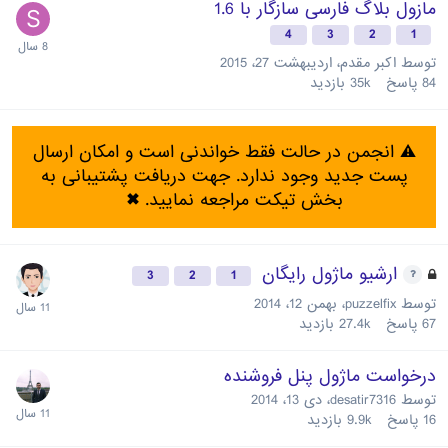
مازول بلاگ فارسی سازگار با 1.6
4
3
2
1
توسط
اکبر مقدم
،
اردیبهشت 27، 2015
84
پاسخ
35k
بازدید
⚠️ انجمن در حالت فقط خواندنی است و امکان ارسال
پست جدید وجود ندارد. جهت دریافت پشتیبانی به
بخش تیکت مراجعه نمایید.
✖
ارشیو ماژول رایگان
3
2
1
توسط
puzzelfix
،
بهمن 12، 2014
67
پاسخ
27.4k
بازدید
درخواست ماژول پنل فروشنده
توسط
desatir7316
،
دی 13، 2014
16
پاسخ
9.9k
بازدید