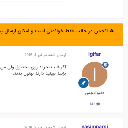
⚠️ انجمن در حالت فقط خواندنی است و امکان ارسال 
igifar
ارسال شده در
تیر 1، 2016
اگر قالب بخرید روی محصول ولی من 
بزنید ببینید دارند بهتون بدند.
عضو انجمن
141
nasimparsi
ارسال شده در
تیر 2، 2016