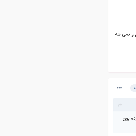
م و نمی شه
ک
ده بون