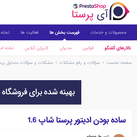
محصولات و خدمات
فهرست بخش ها
فعالیت ها
تخته ا
تالارهای گفتگو
قوانین
مدیران
کاربران آنلاین
تخته امت
صفحه نخست
سؤالات و رفع مشکلات
مشکلات و سؤالات متداول پرستا
ساده بودن ادیتور پرستا شاپ 1.6