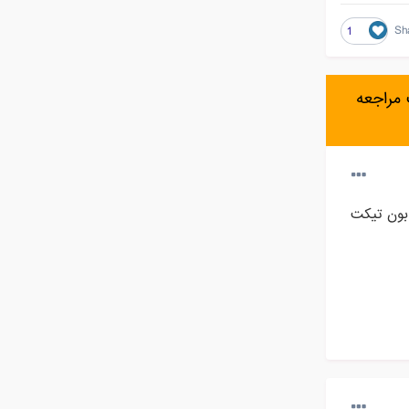
Sh
1
مراجعه
بون تیکت