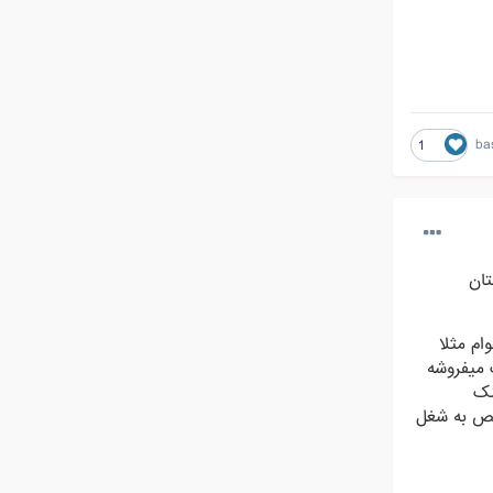
ba
1
ان
م مثلا
میفروشه
نک
تص به شغل