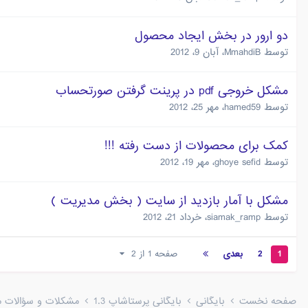
دو ارور در بخش ایجاد محصول
توسط
MmahdiB
،
آبان 9، 2012
مشکل خروجی pdf در پرینت گرفتن صورتحساب
توسط
hamed59
،
مهر 25، 2012
کمک برای محصولات از دست رفته !!!
توسط
ghoye sefid
،
مهر 19، 2012
مشکل با آمار بازدید از سایت ( بخش مدیریت )
توسط
siamak_ramp
،
خرداد 21، 2012
1
2
بعدی
صفحه 1 از 2
صفحه نخست
بایگانی
بایگانی پرستاشاپ 1.3
مشکلات و سؤالات متد