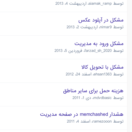
توسط
siamak_ramp
،
اردیبهشت 4، 2013
مشکل در آپلود عکس
توسط
nimar9
،
اردیبهشت 2، 2013
مشکل ورود به مدیریت
توسط
farzad_sh_2020
،
فروردین 5، 2013
مشکل با تحویل کالا
توسط
ehsan1363
،
اسفند 24، 2012
هزینه حمل برای سایر مناطق
توسط
mdvdbasic
،
دی 1، 2011
هشدار memchashed در صفحه مديريت
توسط
ramezooon
،
اسفند 4، 2011