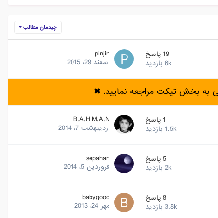
چیدمان مطالب
pinjin
19
پاسخ
اسفند 29، 2015
6k
بازدید
ی به بخش تیکت مراجعه نمایید.
✖
B.A.H.M.A.N
1
پاسخ
اردیبهشت 7، 2014
1.5k
بازدید
sepahan
5
پاسخ
فروردین 5، 2014
2k
بازدید
babygood
8
پاسخ
مهر 24، 2013
3.8k
بازدید