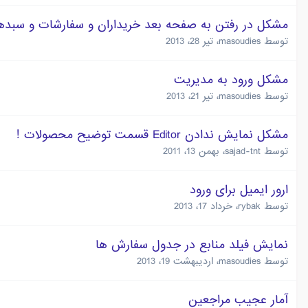
مشکل در رفتن به صفحه بعد خریداران و سفارشات و سبده
توسط
masoudies
،
تیر 28، 2013
مشکل ورود به مدیریت
توسط
masoudies
،
تیر 21، 2013
مشکل نمایش ندادن Editor قسمت توضیح محصولات !
توسط
sajad-tnt
،
بهمن 13، 2011
ارور ایمیل برای ورود
توسط
rybak
،
خرداد 17، 2013
نمایش فیلد منابع در جدول سفارش ها
توسط
masoudies
،
اردیبهشت 19، 2013
آمار عجیب مراجعین