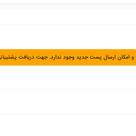
و امکان ارسال پست جدید وجود ندارد. جهت دریافت پشتیبان