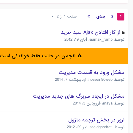
1
2
بعدی
صفحه 1 از 2
از کار افتادن Ajax سبد خرید
توسط
siamak_ramp
،
آبان 19، 2012
⚠️ انجمن در حالت فقط خواندنی است 
مشکل ورود به قسمت مدیریت
توسط
hossein90web
،
اردیبهشت 7، 2014
مشکل در ایجاد سربرگ های جدید مدیریت
توسط
maya
،
فروردین 3، 2014
ارور در بخش ترجمه ماژول
توسط
saeidghodrati
،
تیر 29، 2012