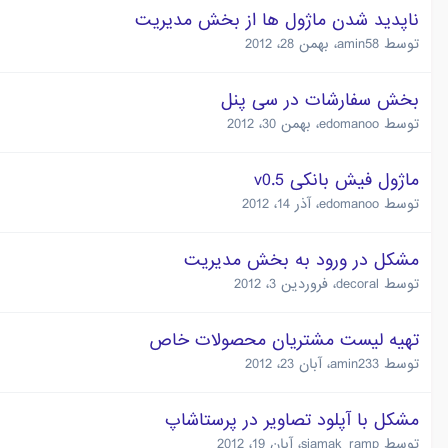
ناپديد شدن ماژول ها از بخش مديريت
توسط
amin58
،
بهمن 28، 2012
بخش سفارشات در سی پنل
توسط
edomanoo
،
بهمن 30، 2012
ماژول فیش بانکی v0.5
توسط
edomanoo
،
آذر 14، 2012
مشکل در ورود به بخش مدیریت
توسط
decoral
،
فروردین 3، 2012
تهيه ليست مشتريان محصولات خاص
توسط
amin233
،
آبان 23، 2012
مشکل با آپلود تصاویر در پرستاشاپ
توسط
siamak_ramp
،
آبان 19، 2012